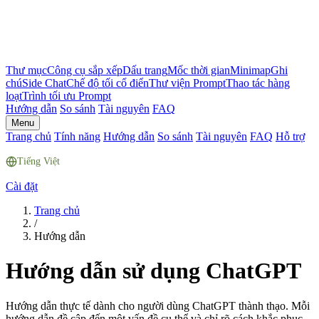
Thư mục
Công cụ sắp xếp
Dấu trang
Mốc thời gian
Minimap
Ghi
chú
Side Chat
Chế độ tối cổ điển
Thư viện Prompt
Thao tác hàng
loạt
Trình tối ưu Prompt
Hướng dẫn
So sánh
Tài nguyên
FAQ
Menu
Trang chủ
Tính năng
Hướng dẫn
So sánh
Tài nguyên
FAQ
Hỗ trợ
Tiếng Việt
Cài đặt
Trang chủ
/
Hướng dẫn
Hướng dẫn sử dụng ChatGPT
Hướng dẫn thực tế dành cho người dùng ChatGPT thành thạo. Mỗi
hướng dẫn đề cập đến một vấn đề cụ thể và chỉ rõ cách khắc phục.