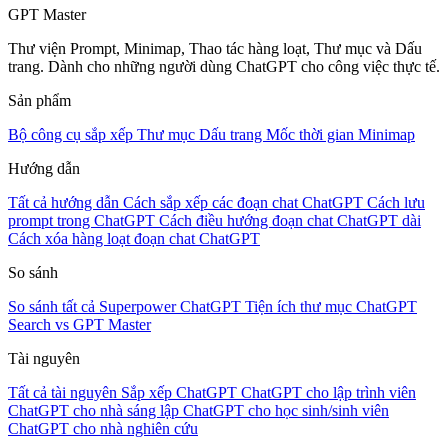
GPT Master
Thư viện Prompt, Minimap, Thao tác hàng loạt, Thư mục và Dấu
trang. Dành cho những người dùng ChatGPT cho công việc thực tế.
Sản phẩm
Bộ công cụ sắp xếp
Thư mục
Dấu trang
Mốc thời gian
Minimap
Hướng dẫn
Tất cả hướng dẫn
Cách sắp xếp các đoạn chat ChatGPT
Cách lưu
prompt trong ChatGPT
Cách điều hướng đoạn chat ChatGPT dài
Cách xóa hàng loạt đoạn chat ChatGPT
So sánh
So sánh tất cả
Superpower ChatGPT
Tiện ích thư mục
ChatGPT
Search vs GPT Master
Tài nguyên
Tất cả tài nguyên
Sắp xếp ChatGPT
ChatGPT cho lập trình viên
ChatGPT cho nhà sáng lập
ChatGPT cho học sinh/sinh viên
ChatGPT cho nhà nghiên cứu