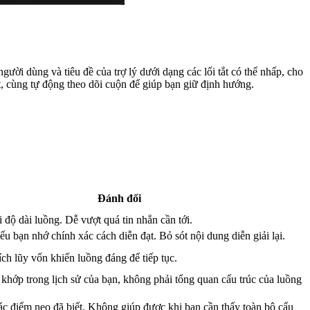
ời dùng và tiêu đề của trợ lý dưới dạng các lối tắt có thể nhấp, cho
t, cùng tự động theo dõi cuộn để giúp bạn giữ định hướng.
Đánh đổi
i độ dài luồng. Dễ vượt quá tin nhắn cần tới.
ếu bạn nhớ chính xác cách diễn đạt. Bỏ sót nội dung diễn giải lại.
ích lũy vốn khiến luồng đáng để tiếp tục.
khớp trong lịch sử của bạn, không phải tổng quan cấu trúc của luồng
c điểm neo đã biết. Không giúp được khi bạn cần thấy toàn bộ cấu