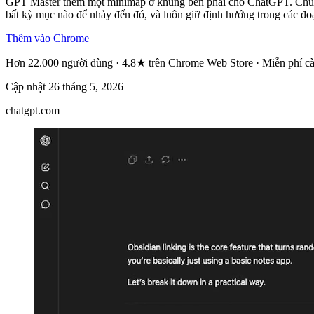
GPT Master thêm một minimap ở khung bên phải cho ChatGPT. Chuyể
bất kỳ mục nào để nhảy đến đó, và luôn giữ định hướng trong các đoạ
Thêm vào Chrome
Hơn 22.000 người dùng · 4.8★ trên Chrome Web Store · Miễn phí cà
Cập nhật
26 tháng 5, 2026
chatgpt.com