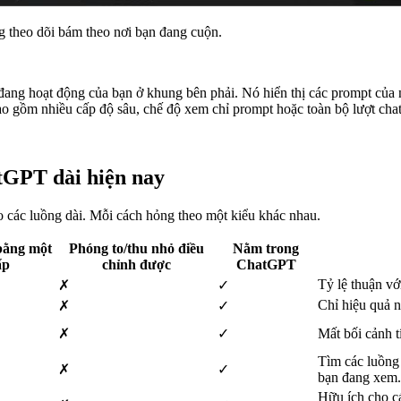
 theo dõi bám theo nơi bạn đang cuộn.
g hoạt động của bạn ở khung bên phải. Nó hiển thị các prompt của ngư
ao gồm nhiều cấp độ sâu, chế độ xem chỉ prompt hoặc toàn bộ lượt cha
tGPT dài hiện nay
 các luồng dài. Mỗi cách hỏng theo một kiểu khác nhau.
bằng một
Phóng to/thu nhỏ điều
Nằm trong
ấp
chỉnh được
ChatGPT
Tỷ lệ thuận vớ
✗
✓
Chỉ hiệu quả n
✗
✓
✗
✓
Mất bối cảnh t
Tìm các luồng 
✗
✓
bạn đang xem.
Hữu ích cho cá