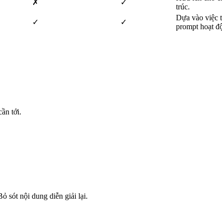
✗
✓
trúc.
Dựa vào việc t
✓
✓
prompt hoạt độ
ần tới.
ỏ sót nội dung diễn giải lại.