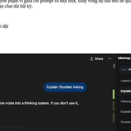
n phạm vi giữa chỉ prompt và mọi lượt, xoay vòng độ sâu tiêu đề 
n chat dài bất kỳ.
i đặt