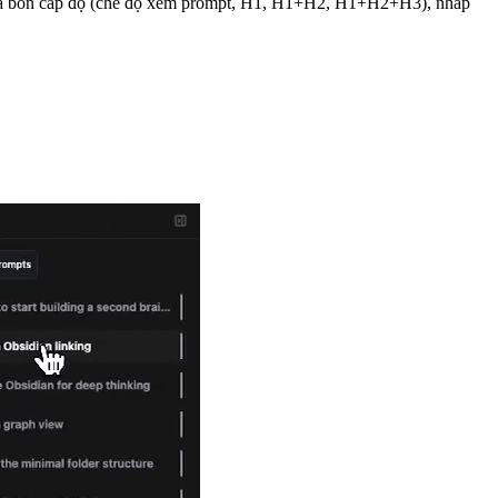
qua bốn cấp độ (chế độ xem prompt, H1, H1+H2, H1+H2+H3), nhấp