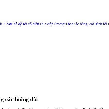
de Chat
Chế độ tối cổ điển
Thư viện Prompt
Thao tác hàng loạt
Trình tối
 các luồng dài