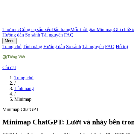
Thư mục
Công cụ sắp xếp
Dấu trang
Mốc thời gian
Minimap
Ghi chú
Si
Hướng dẫn
So sánh
Tài nguyên
FAQ
Menu
Trang chủ
Tính năng
Hướng dẫn
So sánh
Tài nguyên
FAQ
Hỗ trợ
Tiếng Việt
Cài đặt
Trang chủ
/
Tính năng
/
Minimap
Minimap ChatGPT
Minimap ChatGPT: Lướt và nhảy bên trong