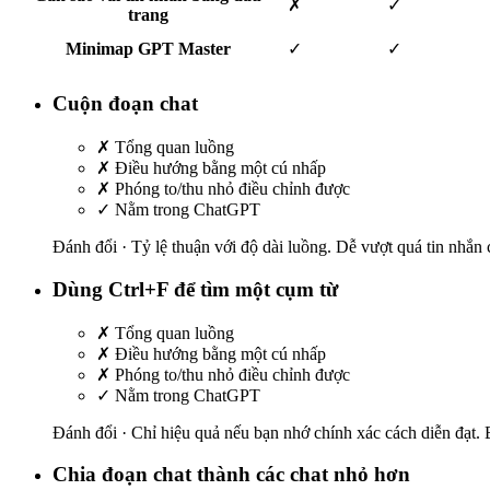
✗
✓
trang
Minimap GPT Master
✓
✓
Cuộn đoạn chat
✗
Tổng quan luồng
✗
Điều hướng bằng một cú nhấp
✗
Phóng to/thu nhỏ điều chỉnh được
✓
Nằm trong ChatGPT
Đánh đổi ·
Tỷ lệ thuận với độ dài luồng. Dễ vượt quá tin nhắn c
Dùng Ctrl+F để tìm một cụm từ
✗
Tổng quan luồng
✗
Điều hướng bằng một cú nhấp
✗
Phóng to/thu nhỏ điều chỉnh được
✓
Nằm trong ChatGPT
Đánh đổi ·
Chỉ hiệu quả nếu bạn nhớ chính xác cách diễn đạt. B
Chia đoạn chat thành các chat nhỏ hơn