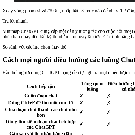
Xoay vòng phạm vi và độ sâu, nhấp bất kỳ mục nào để nhảy. Tự động
Trả lời nhanh
Minimap ChatGPT cung cấp một dàn ý tương tác cho cuộc hội thoại đan
phép bạn nhảy đến bất kỳ tin nhắn nào ngay lập tức. Các tính năng b
So sánh với các lựa chọn thay thế
Cách mọi người điều hướng các luồng Cha
Hầu hết người dùng ChatGPT nặng đều tự nghĩ ra một chiến lược cho
Tổng quan
Điều hướng 
Cách tiếp cận
luồng
cú nh
Cuộn đoạn chat
✗
✗
Dùng Ctrl+F để tìm một cụm từ
✗
✗
Chia đoạn chat thành các chat nhỏ
✗
✗
hơn
Dùng tìm kiếm đoạn chat tích hợp
✗
✗
của ChatGPT
Gắn sao vài tin nhắn bằng dấu