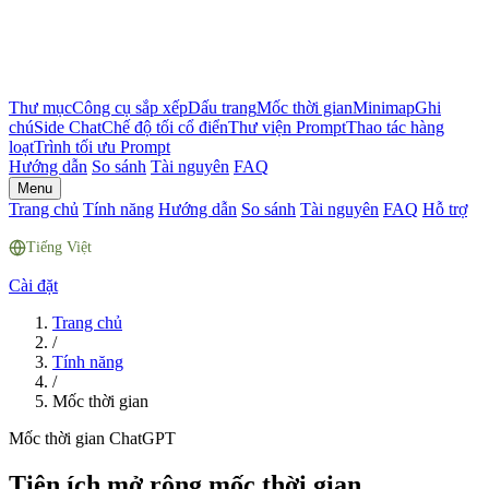
Thư mục
Công cụ sắp xếp
Dấu trang
Mốc thời gian
Minimap
Ghi
chú
Side Chat
Chế độ tối cổ điển
Thư viện Prompt
Thao tác hàng
loạt
Trình tối ưu Prompt
Hướng dẫn
So sánh
Tài nguyên
FAQ
Menu
Trang chủ
Tính năng
Hướng dẫn
So sánh
Tài nguyên
FAQ
Hỗ trợ
Tiếng Việt
Cài đặt
Trang chủ
/
Tính năng
/
Mốc thời gian
Mốc thời gian ChatGPT
Tiện ích mở rộng mốc thời gian