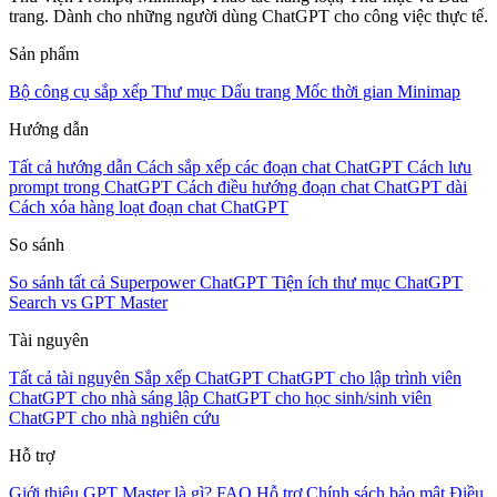
trang. Dành cho những người dùng ChatGPT cho công việc thực tế.
Sản phẩm
Bộ công cụ sắp xếp
Thư mục
Dấu trang
Mốc thời gian
Minimap
Hướng dẫn
Tất cả hướng dẫn
Cách sắp xếp các đoạn chat ChatGPT
Cách lưu
prompt trong ChatGPT
Cách điều hướng đoạn chat ChatGPT dài
Cách xóa hàng loạt đoạn chat ChatGPT
So sánh
So sánh tất cả
Superpower ChatGPT
Tiện ích thư mục
ChatGPT
Search vs GPT Master
Tài nguyên
Tất cả tài nguyên
Sắp xếp ChatGPT
ChatGPT cho lập trình viên
ChatGPT cho nhà sáng lập
ChatGPT cho học sinh/sinh viên
ChatGPT cho nhà nghiên cứu
Hỗ trợ
Giới thiệu
GPT Master là gì?
FAQ
Hỗ trợ
Chính sách bảo mật
Điều