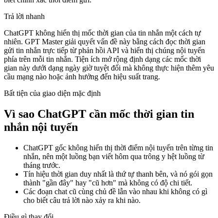
Trả lời nhanh
ChatGPT không hiển thị mốc thời gian của tin nhắn một cách tự
nhiên. GPT Master giải quyết vấn đề này bằng cách đọc thời gian
gửi tin nhắn trực tiếp từ phản hồi API và hiển thị chúng nội tuyến
phía trên mỗi tin nhắn. Tiện ích mở rộng định dạng các mốc thời
gian này dưới dạng ngày giờ tuyệt đối mà không thực hiện thêm yêu
cầu mạng nào hoặc ảnh hưởng đến hiệu suất trang.
Bất tiện của giao diện mặc định
Vì sao ChatGPT cần mốc thời gian tin
nhắn nội tuyến
ChatGPT gốc không hiển thị thời điểm nội tuyến trên từng tin
nhắn, nên một luồng bạn viết hôm qua trông y hệt luồng từ
tháng trước.
Tín hiệu thời gian duy nhất là thứ tự thanh bên, và nó gói gọn
thành "gần đây" hay "cũ hơn" mà không có độ chi tiết.
Các đoạn chat cũ cùng chủ đề lẫn vào nhau khi không có gì
cho biết câu trả lời nào xảy ra khi nào.
Điều gì thay đổi