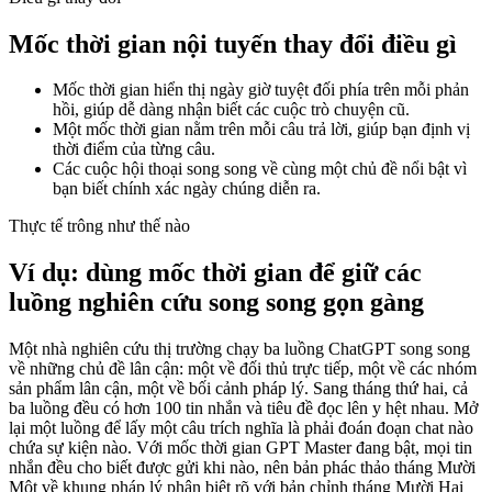
Mốc thời gian nội tuyến thay đổi điều gì
Mốc thời gian hiển thị ngày giờ tuyệt đối phía trên mỗi phản
hồi, giúp dễ dàng nhận biết các cuộc trò chuyện cũ.
Một mốc thời gian nằm trên mỗi câu trả lời, giúp bạn định vị
thời điểm của từng câu.
Các cuộc hội thoại song song về cùng một chủ đề nổi bật vì
bạn biết chính xác ngày chúng diễn ra.
Thực tế trông như thế nào
Ví dụ: dùng mốc thời gian để giữ các
luồng nghiên cứu song song gọn gàng
Một nhà nghiên cứu thị trường chạy ba luồng ChatGPT song song
về những chủ đề lân cận: một về đối thủ trực tiếp, một về các nhóm
sản phẩm lân cận, một về bối cảnh pháp lý. Sang tháng thứ hai, cả
ba luồng đều có hơn 100 tin nhắn và tiêu đề đọc lên y hệt nhau. Mở
lại một luồng để lấy một câu trích nghĩa là phải đoán đoạn chat nào
chứa sự kiện nào. Với mốc thời gian GPT Master đang bật, mọi tin
nhắn đều cho biết được gửi khi nào, nên bản phác thảo tháng Mười
Một về khung pháp lý phân biệt rõ với bản chỉnh tháng Mười Hai