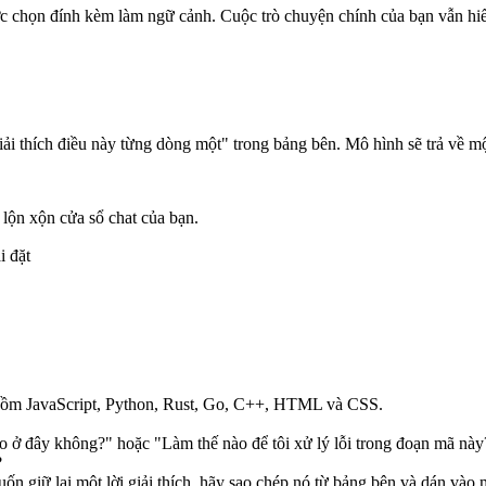
 chọn đính kèm làm ngữ cảnh. Cuộc trò chuyện chính của bạn vẫn hiển
i thích điều này từng dòng một" trong bảng bên. Mô hình sẽ trả về mộ
lộn xộn cửa sổ chat của bạn.
i đặt
o gồm JavaScript, Python, Rust, Go, C++, HTML và CSS.
o ở đây không?" hoặc "Làm thế nào để tôi xử lý lỗi trong đoạn mã này
?
uốn giữ lại một lời giải thích, hãy sao chép nó từ bảng bên và dán vào 