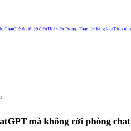
de Chat
Chế độ tối cổ điển
Thư viện Prompt
Thao tác hàng loạt
Trình tối
t
hatGPT mà không rời phòng chat