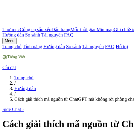
Thư mục
Công cụ sắp xếp
Dấu trang
Mốc thời gian
Minimap
Ghi chú
Si
Hướng dẫn
So sánh
Tài nguyên
FAQ
Menu
Trang chủ
Tính năng
Hướng dẫn
So sánh
Tài nguyên
FAQ
Hỗ trợ
Tiếng Việt
Cài đặt
Trang chủ
/
Hướng dẫn
/
Cách giải thích mã nguồn từ ChatGPT mà không rời phòng cha
Side Chat
›
Cách giải thích mã nguồn từ C