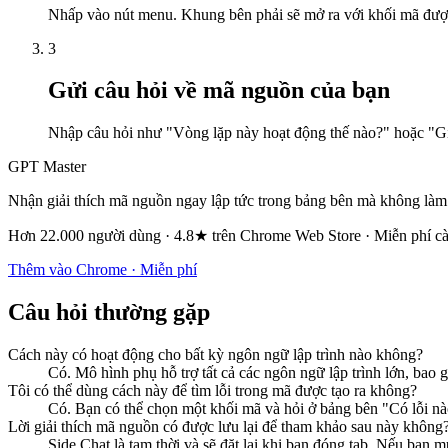
Nhấp vào nút menu. Khung bên phải sẽ mở ra với khối mã được
3
Gửi câu hỏi về mã nguồn của bạn
Nhập câu hỏi như "Vòng lặp này hoạt động thế nào?" hoặc "Giả
GPT Master
Nhận giải thích mã nguồn ngay lập tức trong bảng bên mà không làm 
Hơn 22.000 người dùng · 4.8★ trên Chrome Web Store · Miễn phí cà
Thêm vào Chrome · Miễn phí
Câu hỏi thường gặp
Cách này có hoạt động cho bất kỳ ngôn ngữ lập trình nào không?
Có. Mô hình phụ hỗ trợ tất cả các ngôn ngữ lập trình lớn, ba
Tôi có thể dùng cách này để tìm lỗi trong mã được tạo ra không?
Có. Bạn có thể chọn một khối mã và hỏi ở bảng bên "Có lỗi nà
Lời giải thích mã nguồn có được lưu lại để tham khảo sau này không
Side Chat là tạm thời và sẽ đặt lại khi bạn đóng tab. Nếu bạn m