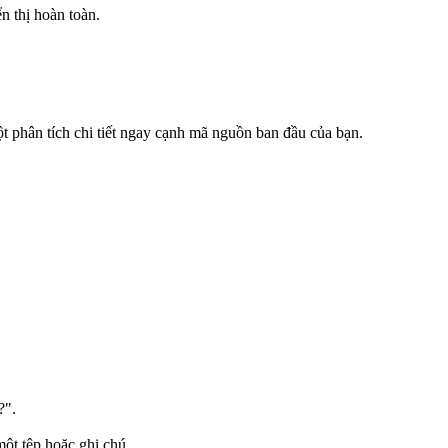
 thị hoàn toàn.
t phân tích chi tiết ngay cạnh mã nguồn ban đầu của bạn.
?".
một tệp hoặc ghi chú.