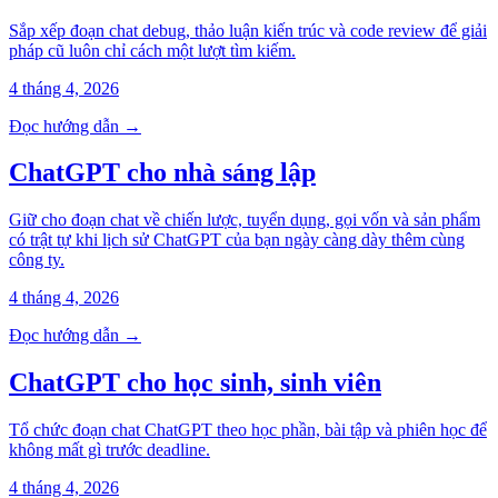
Sắp xếp đoạn chat debug, thảo luận kiến trúc và code review để giải
pháp cũ luôn chỉ cách một lượt tìm kiếm.
4 tháng 4, 2026
Đọc hướng dẫn →
ChatGPT cho nhà sáng lập
Giữ cho đoạn chat về chiến lược, tuyển dụng, gọi vốn và sản phẩm
có trật tự khi lịch sử ChatGPT của bạn ngày càng dày thêm cùng
công ty.
4 tháng 4, 2026
Đọc hướng dẫn →
ChatGPT cho học sinh, sinh viên
Tổ chức đoạn chat ChatGPT theo học phần, bài tập và phiên học để
không mất gì trước deadline.
4 tháng 4, 2026