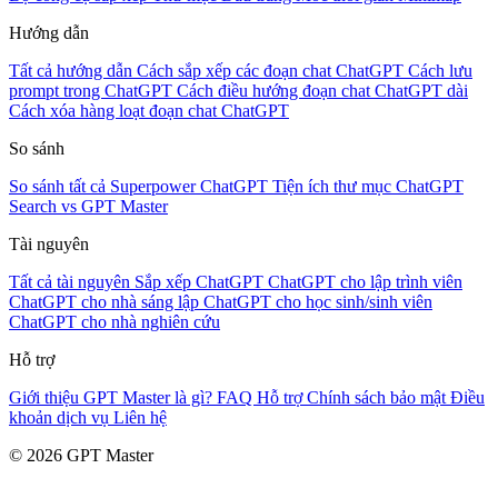
Hướng dẫn
Tất cả hướng dẫn
Cách sắp xếp các đoạn chat ChatGPT
Cách lưu
prompt trong ChatGPT
Cách điều hướng đoạn chat ChatGPT dài
Cách xóa hàng loạt đoạn chat ChatGPT
So sánh
So sánh tất cả
Superpower ChatGPT
Tiện ích thư mục
ChatGPT
Search vs GPT Master
Tài nguyên
Tất cả tài nguyên
Sắp xếp ChatGPT
ChatGPT cho lập trình viên
ChatGPT cho nhà sáng lập
ChatGPT cho học sinh/sinh viên
ChatGPT cho nhà nghiên cứu
Hỗ trợ
Giới thiệu
GPT Master là gì?
FAQ
Hỗ trợ
Chính sách bảo mật
Điều
khoản dịch vụ
Liên hệ
© 2026 GPT Master