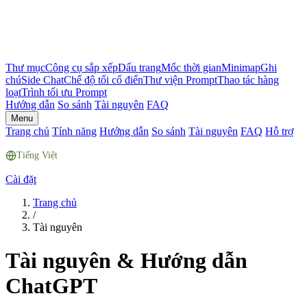
Thư mục
Công cụ sắp xếp
Dấu trang
Mốc thời gian
Minimap
Ghi
chú
Side Chat
Chế độ tối cổ điển
Thư viện Prompt
Thao tác hàng
loạt
Trình tối ưu Prompt
Hướng dẫn
So sánh
Tài nguyên
FAQ
Menu
Trang chủ
Tính năng
Hướng dẫn
So sánh
Tài nguyên
FAQ
Hỗ trợ
Tiếng Việt
Cài đặt
Trang chủ
/
Tài nguyên
Tài nguyên & Hướng dẫn
ChatGPT