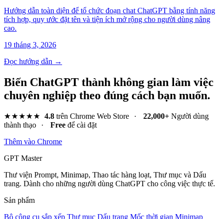
Hướng dẫn toàn diện để tổ chức đoạn chat ChatGPT bằng tính năng
tích hợp, quy ước đặt tên và tiện ích mở rộng cho người dùng nâng
cao.
19 tháng 3, 2026
Đọc hướng dẫn →
Biến ChatGPT thành không gian làm việc
chuyên nghiệp theo đúng cách bạn muốn.
★★★★★
4.8
trên Chrome Web Store
·
22,000+
Người dùng
thành thạo
·
Free
để cài đặt
Thêm vào Chrome
GPT Master
Thư viện Prompt, Minimap, Thao tác hàng loạt, Thư mục và Dấu
trang. Dành cho những người dùng ChatGPT cho công việc thực tế.
Sản phẩm
Bộ công cụ sắp xếp
Thư mục
Dấu trang
Mốc thời gian
Minimap