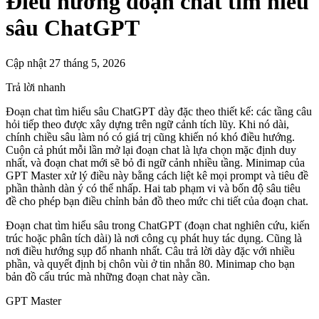
Điều hướng đoạn chat tìm hiểu
sâu ChatGPT
Cập nhật 27 tháng 5, 2026
Trả lời nhanh
Đoạn chat tìm hiểu sâu ChatGPT dày đặc theo thiết kế: các tầng câu
hỏi tiếp theo được xây dựng trên ngữ cảnh tích lũy. Khi nó dài,
chính chiều sâu làm nó có giá trị cũng khiến nó khó điều hướng.
Cuộn cả phút mỗi lần mở lại đoạn chat là lựa chọn mặc định duy
nhất, và đoạn chat mới sẽ bỏ đi ngữ cảnh nhiều tầng. Minimap của
GPT Master xử lý điều này bằng cách liệt kê mọi prompt và tiêu đề
phần thành dàn ý có thể nhấp. Hai tab phạm vi và bốn độ sâu tiêu
đề cho phép bạn điều chỉnh bản đồ theo mức chi tiết của đoạn chat.
Đoạn chat tìm hiểu sâu trong ChatGPT (đoạn chat nghiên cứu, kiến
trúc hoặc phân tích dài) là nơi công cụ phát huy tác dụng. Cũng là
nơi điều hướng sụp đổ nhanh nhất. Câu trả lời dày đặc với nhiều
phần, và quyết định bị chôn vùi ở tin nhắn 80. Minimap cho bạn
bản đồ cấu trúc mà những đoạn chat này cần.
GPT Master