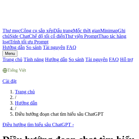
Thư mục
Công cụ sắp xếp
Dấu trang
Mốc thời gian
Minimap
Ghi
chú
Side Chat
Chế độ tối cổ điển
Thư viện Prompt
Thao tác hàng
loạt
Trình tối ưu Prompt
Hướng dẫn
So sánh
Tài nguyên
FAQ
Menu
Trang chủ
Tính năng
Hướng dẫn
So sánh
Tài nguyên
FAQ
Hỗ trợ
Tiếng Việt
Cài đặt
Trang chủ
/
Hướng dẫn
/
Điều hướng đoạn chat tìm hiểu sâu ChatGPT
Điều hướng tìm hiểu sâu ChatGPT
›