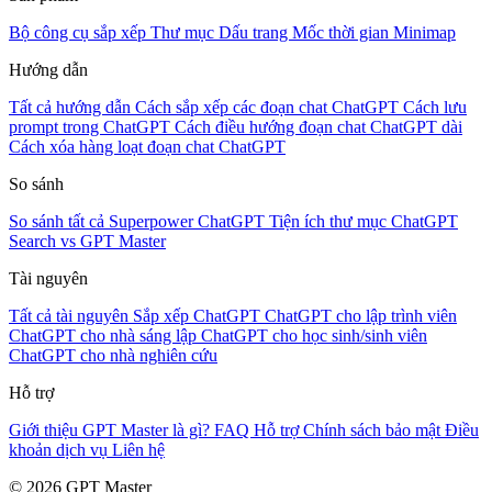
Bộ công cụ sắp xếp
Thư mục
Dấu trang
Mốc thời gian
Minimap
Hướng dẫn
Tất cả hướng dẫn
Cách sắp xếp các đoạn chat ChatGPT
Cách lưu
prompt trong ChatGPT
Cách điều hướng đoạn chat ChatGPT dài
Cách xóa hàng loạt đoạn chat ChatGPT
So sánh
So sánh tất cả
Superpower ChatGPT
Tiện ích thư mục
ChatGPT
Search vs GPT Master
Tài nguyên
Tất cả tài nguyên
Sắp xếp ChatGPT
ChatGPT cho lập trình viên
ChatGPT cho nhà sáng lập
ChatGPT cho học sinh/sinh viên
ChatGPT cho nhà nghiên cứu
Hỗ trợ
Giới thiệu
GPT Master là gì?
FAQ
Hỗ trợ
Chính sách bảo mật
Điều
khoản dịch vụ
Liên hệ
© 2026 GPT Master