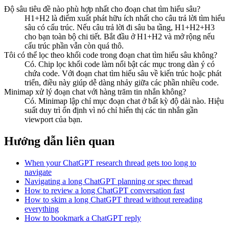
Độ sâu tiêu đề nào phù hợp nhất cho đoạn chat tìm hiểu sâu?
H1+H2 là điểm xuất phát hữu ích nhất cho câu trả lời tìm hiểu
sâu có cấu trúc. Nếu câu trả lời đi sâu ba tầng, H1+H2+H3
cho bạn toàn bộ chi tiết. Bắt đầu ở H1+H2 và mở rộng nếu
cấu trúc phần vẫn còn quá thô.
Tôi có thể lọc theo khối code trong đoạn chat tìm hiểu sâu không?
Có. Chip lọc khối code làm nổi bật các mục trong dàn ý có
chứa code. Với đoạn chat tìm hiểu sâu về kiến trúc hoặc phát
triển, điều này giúp dễ dàng nhảy giữa các phần nhiều code.
Minimap xử lý đoạn chat với hàng trăm tin nhắn không?
Có. Minimap lập chỉ mục đoạn chat ở bất kỳ độ dài nào. Hiệu
suất duy trì ổn định vì nó chỉ hiển thị các tin nhắn gần
viewport của bạn.
Hướng dẫn liên quan
When your ChatGPT research thread gets too long to
navigate
Navigating a long ChatGPT planning or spec thread
How to review a long ChatGPT conversation fast
How to skim a long ChatGPT thread without rereading
everything
How to bookmark a ChatGPT reply