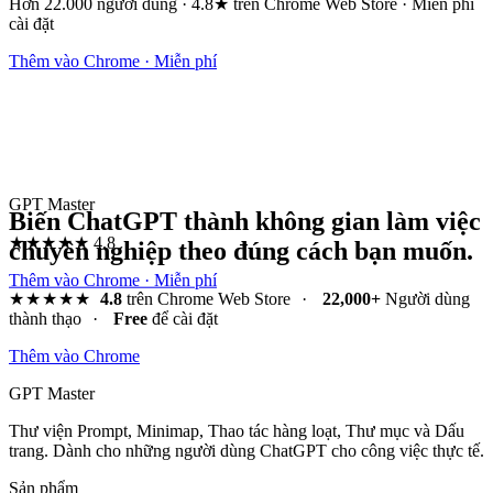
Hơn 22.000 người dùng · 4.8★ trên Chrome Web Store · Miễn phí
cài đặt
Thêm vào Chrome · Miễn phí
GPT Master
Biến ChatGPT thành không gian làm việc
★★★★★
4.8
chuyên nghiệp theo đúng cách bạn muốn.
Thêm vào Chrome · Miễn phí
★★★★★
4.8
trên Chrome Web Store
·
22,000+
Người dùng
thành thạo
·
Free
để cài đặt
Thêm vào Chrome
GPT Master
Thư viện Prompt, Minimap, Thao tác hàng loạt, Thư mục và Dấu
trang. Dành cho những người dùng ChatGPT cho công việc thực tế.
Sản phẩm