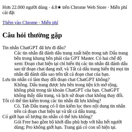
Hơn 22.000 người dùng · 4.8★ trên Chrome Web Store · Miễn phí
cài đặt
Thêm vào Chrome · Miễn phí
Câu hỏi thường gặp
Tin nhắn ChatGPT đã lưu đi đâu?
Các tin nhắn đã đánh dấu trang xuất hiện trong tab Dấu trang
bên trong khung bên phải của GPT Master. Có hai chế độ
xem: Đoạn chat hiện tại chỉ hiển thị các tin nhắn đã đánh dấu
sao từ đoạn chat đang mở, và Tất cả dấu trang hiển thị mọi tin
nhắn đã đánh dấu sao trên tất cả đoạn chat của bạn.
Lưu tin nhắn có làm thay đổi đoạn chat ChatGPT không?
Không. Dấu trang được lưu bên trong tiện ích mở rộng,
không phải trong tài khoản ChatGPT của bạn. ChatGPT
không thấy dấu trang, và lịch sử đoạn chat không thay đổi.
Tôi có thể tìm kiếm trong các tin nhắn đã lưu không?
Có. Tab Dấu trang có ô tìm kiếm lọc theo nội dung tin nhắn
trên cả đoạn chat hiện tại và tất cả dấu trang.
Có giới hạn số lượng tin nhắn có thể lưu không?
Gói Free bao gồm bộ khởi đầu phù hợp với hầu hết người
dùng; Pro không giới hạn. Trang giá có con số hiện tại.