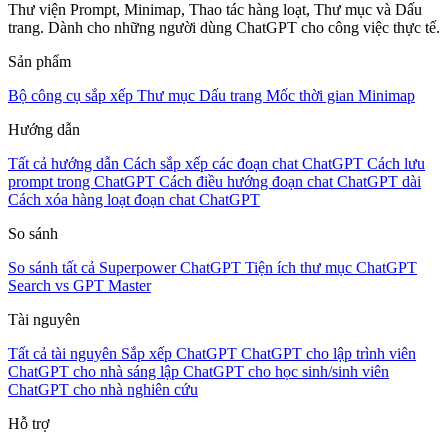
Thư viện Prompt, Minimap, Thao tác hàng loạt, Thư mục và Dấu
trang. Dành cho những người dùng ChatGPT cho công việc thực tế.
Sản phẩm
Bộ công cụ sắp xếp
Thư mục
Dấu trang
Mốc thời gian
Minimap
Hướng dẫn
Tất cả hướng dẫn
Cách sắp xếp các đoạn chat ChatGPT
Cách lưu
prompt trong ChatGPT
Cách điều hướng đoạn chat ChatGPT dài
Cách xóa hàng loạt đoạn chat ChatGPT
So sánh
So sánh tất cả
Superpower ChatGPT
Tiện ích thư mục
ChatGPT
Search vs GPT Master
Tài nguyên
Tất cả tài nguyên
Sắp xếp ChatGPT
ChatGPT cho lập trình viên
ChatGPT cho nhà sáng lập
ChatGPT cho học sinh/sinh viên
ChatGPT cho nhà nghiên cứu
Hỗ trợ