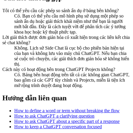
Tôi có thể yêu cầu các phép so sánh ẩn dụ ở bảng bên không?
Có. Bạn có thể yêu cầu mô hình phụ sử dụng một phép so
sánh ẩn dụ hoặc giải thích khái niệm như thể bạn là người
mới bắt đầu. Đây là cách tuyệt vời để phân tích các ý tưởng
khoa học hoặc kỹ thuật phức tạp.
Lời giải thích được đơn giản hóa có xuất hiện trong các liên kết chia
sẻ chat không?
Không. Lịch sử Side Chat là cục bộ cho phiên bản hiện tại
của bạn và không lưu vào máy chủ ChatGPT. Nếu bạn chia
sẻ cuộc trò chuyện, các giải thích đơn giản hóa sẽ không hiển
thị.
Cách này có hoạt động bên trong ChatGPT Projects không?
Có. Bảng bên hoạt động trên tất cả các không gian ChatGPT,
bao gồm cả các GPT tùy chỉnh và Projects, miễn là tiện ích
mở rộng trình duyệt đang hoạt động.
Hướng dẫn liên quan
How to define a word or term without breaking the flow
How to ask ChatGPT a clarifying question
How to ask ChatGPT about a specific part of a response
How to keep a ChatGPT conversation focused