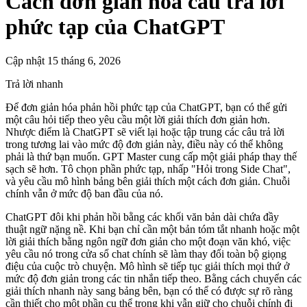
Cách đơn giản hóa câu trả lời
phức tạp của ChatGPT
Cập nhật 15 tháng 6, 2026
Trả lời nhanh
Để đơn giản hóa phản hồi phức tạp của ChatGPT, bạn có thể gửi
một câu hỏi tiếp theo yêu cầu một lời giải thích đơn giản hơn.
Nhược điểm là ChatGPT sẽ viết lại hoặc tập trung các câu trả lời
trong tương lai vào mức độ đơn giản này, điều này có thể không
phải là thứ bạn muốn. GPT Master cung cấp một giải pháp thay thế
sạch sẽ hơn. Tô chọn phần phức tạp, nhấp "Hỏi trong Side Chat",
và yêu cầu mô hình bảng bên giải thích một cách đơn giản. Chuỗi
chính vẫn ở mức độ ban đầu của nó.
ChatGPT đôi khi phản hồi bằng các khối văn bản dài chứa đầy
thuật ngữ nặng nề. Khi bạn chỉ cần một bản tóm tắt nhanh hoặc một
lời giải thích bằng ngôn ngữ đơn giản cho một đoạn văn khó, việc
yêu cầu nó trong cửa sổ chat chính sẽ làm thay đổi toàn bộ giọng
điệu của cuộc trò chuyện. Mô hình sẽ tiếp tục giải thích mọi thứ ở
mức độ đơn giản trong các tin nhắn tiếp theo. Bằng cách chuyển các
giải thích nhanh này sang bảng bên, bạn có thể có được sự rõ ràng
cần thiết cho một phần cụ thể trong khi vẫn giữ cho chuỗi chính đi