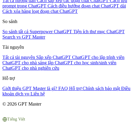
Tất cả hướng dẫn
Cách sắp xếp các đoạn chat ChatGPT
Cách lưu
prompt trong ChatGPT
Cách điều hướng đoạn chat ChatGPT dài
Cách xóa hàng loạt đoạn chat ChatGPT
So sánh
So sánh tất cả
Superpower ChatGPT
Tiện ích thư mục
ChatGPT
Search vs GPT Master
Tài nguyên
Tất cả tài nguyên
Sắp xếp ChatGPT
ChatGPT cho lập trình viên
ChatGPT cho nhà sáng lập
ChatGPT cho học sinh/sinh viên
ChatGPT cho nhà nghiên cứu
Hỗ trợ
Giới thiệu
GPT Master là gì?
FAQ
Hỗ trợ
Chính sách bảo mật
Điều
khoản dịch vụ
Liên hệ
© 2026 GPT Master
Tiếng Việt