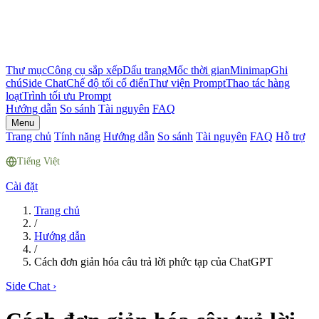
Thư mục
Công cụ sắp xếp
Dấu trang
Mốc thời gian
Minimap
Ghi
chú
Side Chat
Chế độ tối cổ điển
Thư viện Prompt
Thao tác hàng
loạt
Trình tối ưu Prompt
Hướng dẫn
So sánh
Tài nguyên
FAQ
Menu
Trang chủ
Tính năng
Hướng dẫn
So sánh
Tài nguyên
FAQ
Hỗ trợ
Tiếng Việt
Cài đặt
Trang chủ
/
Hướng dẫn
/
Cách đơn giản hóa câu trả lời phức tạp của ChatGPT
Side Chat
›