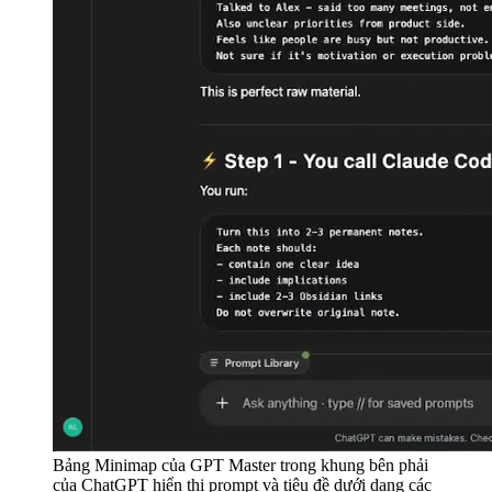
Bảng Minimap của GPT Master trong khung bên phải
của ChatGPT hiển thị prompt và tiêu đề dưới dạng các