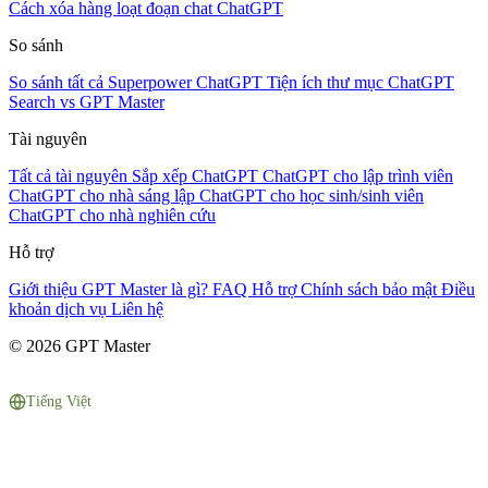
Cách xóa hàng loạt đoạn chat ChatGPT
So sánh
So sánh tất cả
Superpower ChatGPT
Tiện ích thư mục
ChatGPT
Search vs GPT Master
Tài nguyên
Tất cả tài nguyên
Sắp xếp ChatGPT
ChatGPT cho lập trình viên
ChatGPT cho nhà sáng lập
ChatGPT cho học sinh/sinh viên
ChatGPT cho nhà nghiên cứu
Hỗ trợ
Giới thiệu
GPT Master là gì?
FAQ
Hỗ trợ
Chính sách bảo mật
Điều
khoản dịch vụ
Liên hệ
© 2026 GPT Master
Tiếng Việt