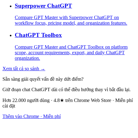
Superpower ChatGPT
Compare GPT Master with Superpower ChatGPT on
workflow focus, pricing model, and organization features.
ChatGPT Toolbox
Compare GPT Master and ChatGPT Toolbox on platform
scope, account requirements, export, and daily ChatGPT
organization.
Xem tất cả so sánh →
Sẵn sàng giải quyết vấn đề này dứt điểm?
Giữ đoạn chat ChatGPT dài có thể điều hướng thay vì bắt đầu lại.
Hơn 22.000 người dùng · 4.8★ trên Chrome Web Store · Miễn phí
cài đặt
Thêm vào Chrome · Miễn phí