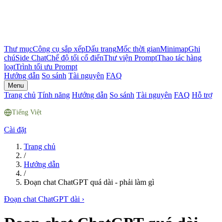
Thư mục
Công cụ sắp xếp
Dấu trang
Mốc thời gian
Minimap
Ghi
chú
Side Chat
Chế độ tối cổ điển
Thư viện Prompt
Thao tác hàng
loạt
Trình tối ưu Prompt
Hướng dẫn
So sánh
Tài nguyên
FAQ
Menu
Trang chủ
Tính năng
Hướng dẫn
So sánh
Tài nguyên
FAQ
Hỗ trợ
Tiếng Việt
Cài đặt
Trang chủ
/
Hướng dẫn
/
Đoạn chat ChatGPT quá dài - phải làm gì
Đoạn chat ChatGPT dài
›