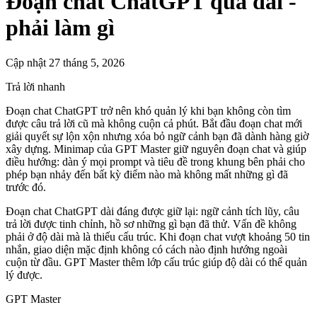
Đoạn chat ChatGPT quá dài -
phải làm gì
Cập nhật 27 tháng 5, 2026
Trả lời nhanh
Đoạn chat ChatGPT trở nên khó quản lý khi bạn không còn tìm
được câu trả lời cũ mà không cuộn cả phút. Bắt đầu đoạn chat mới
giải quyết sự lộn xộn nhưng xóa bỏ ngữ cảnh bạn đã dành hàng giờ
xây dựng. Minimap của GPT Master giữ nguyên đoạn chat và giúp
điều hướng: dàn ý mọi prompt và tiêu đề trong khung bên phải cho
phép bạn nhảy đến bất kỳ điểm nào mà không mất những gì đã
trước đó.
Đoạn chat ChatGPT dài đáng được giữ lại: ngữ cảnh tích lũy, câu
trả lời được tinh chỉnh, hồ sơ những gì bạn đã thử. Vấn đề không
phải ở độ dài mà là thiếu cấu trúc. Khi đoạn chat vượt khoảng 50 tin
nhắn, giao diện mặc định không có cách nào định hướng ngoài
cuộn từ đầu. GPT Master thêm lớp cấu trúc giúp độ dài có thể quản
lý được.
GPT Master