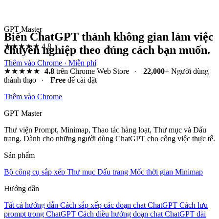
GPT Master
Biến ChatGPT thành không gian làm việc
★★★★★
4.8
chuyên nghiệp theo đúng cách bạn muốn.
Thêm vào Chrome · Miễn phí
★★★★★
4.8
trên Chrome Web Store
·
22,000+
Người dùng
thành thạo
·
Free
để cài đặt
Thêm vào Chrome
GPT Master
Thư viện Prompt, Minimap, Thao tác hàng loạt, Thư mục và Dấu
trang. Dành cho những người dùng ChatGPT cho công việc thực tế.
Sản phẩm
Bộ công cụ sắp xếp
Thư mục
Dấu trang
Mốc thời gian
Minimap
Hướng dẫn
Tất cả hướng dẫn
Cách sắp xếp các đoạn chat ChatGPT
Cách lưu
prompt trong ChatGPT
Cách điều hướng đoạn chat ChatGPT dài