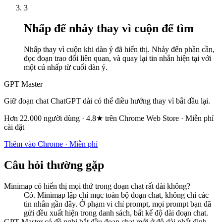
3
Nhấp để nhảy thay vì cuộn để tìm
Nhấp thay vì cuộn khi dàn ý đã hiển thị. Nhảy đến phần cần,
đọc đoạn trao đổi liên quan, và quay lại tin nhắn hiện tại với
một cú nhấp từ cuối dàn ý.
GPT Master
Giữ đoạn chat ChatGPT dài có thể điều hướng thay vì bắt đầu lại.
Hơn 22.000 người dùng · 4.8★ trên Chrome Web Store · Miễn phí
cài đặt
Thêm vào Chrome · Miễn phí
Câu hỏi thường gặp
Minimap có hiển thị mọi thứ trong đoạn chat rất dài không?
Có. Minimap lập chỉ mục toàn bộ đoạn chat, không chỉ các
tin nhắn gần đây. Ở phạm vi chỉ prompt, mọi prompt bạn đã
gửi đều xuất hiện trong danh sách, bất kể độ dài đoạn chat.
GPT Master có đề nghị bắt đầu đoạn chat mới ở độ dài nhất định