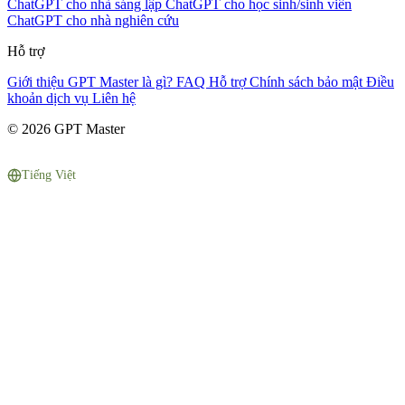
ChatGPT cho nhà sáng lập
ChatGPT cho học sinh/sinh viên
ChatGPT cho nhà nghiên cứu
Hỗ trợ
Giới thiệu
GPT Master là gì?
FAQ
Hỗ trợ
Chính sách bảo mật
Điều
khoản dịch vụ
Liên hệ
© 2026 GPT Master
Tiếng Việt