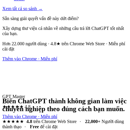
Xem tất cả so sánh →
Sẵn sàng giải quyết vấn đề này dứt điểm?
Xây dựng thư viện cá nhân về những câu trả lời ChatGPT tốt nhất
của bạn.
Hơn 22.000 người dùng · 4.8★ trên Chrome Web Store · Miễn phí
cài đặt
Thêm vào Chrome · Miễn phí
GPT Master
Biến ChatGPT thành không gian làm việc
★★★★★
4.8
chuyên nghiệp theo đúng cách bạn muốn.
Thêm vào Chrome · Miễn phí
★★★★★
4.8
trên Chrome Web Store
·
22,000+
Người dùng
thành thạo
·
Free
để cài đặt