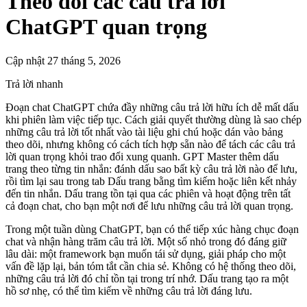
Theo dõi các câu trả lời
ChatGPT quan trọng
Cập nhật 27 tháng 5, 2026
Trả lời nhanh
Đoạn chat ChatGPT chứa đầy những câu trả lời hữu ích dễ mất dấu
khi phiên làm việc tiếp tục. Cách giải quyết thường dùng là sao chép
những câu trả lời tốt nhất vào tài liệu ghi chú hoặc dán vào bảng
theo dõi, nhưng không có cách tích hợp sẵn nào để tách các câu trả
lời quan trọng khỏi trao đổi xung quanh. GPT Master thêm dấu
trang theo từng tin nhắn: đánh dấu sao bất kỳ câu trả lời nào để lưu,
rồi tìm lại sau trong tab Dấu trang bằng tìm kiếm hoặc liên kết nhảy
đến tin nhắn. Dấu trang tồn tại qua các phiên và hoạt động trên tất
cả đoạn chat, cho bạn một nơi để lưu những câu trả lời quan trọng.
Trong một tuần dùng ChatGPT, bạn có thể tiếp xúc hàng chục đoạn
chat và nhận hàng trăm câu trả lời. Một số nhỏ trong đó đáng giữ
lâu dài: một framework bạn muốn tái sử dụng, giải pháp cho một
vấn đề lặp lại, bản tóm tắt cần chia sẻ. Không có hệ thống theo dõi,
những câu trả lời đó chỉ tồn tại trong trí nhớ. Dấu trang tạo ra một
hồ sơ nhẹ, có thể tìm kiếm về những câu trả lời đáng lưu.