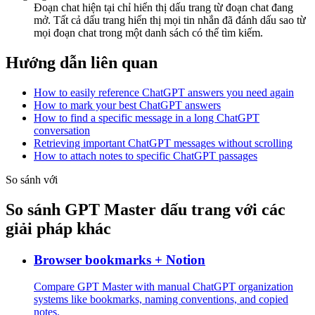
Đoạn chat hiện tại chỉ hiển thị dấu trang từ đoạn chat đang
mở. Tất cả dấu trang hiển thị mọi tin nhắn đã đánh dấu sao từ
mọi đoạn chat trong một danh sách có thể tìm kiếm.
Hướng dẫn liên quan
How to easily reference ChatGPT answers you need again
How to mark your best ChatGPT answers
How to find a specific message in a long ChatGPT
conversation
Retrieving important ChatGPT messages without scrolling
How to attach notes to specific ChatGPT passages
So sánh với
So sánh GPT Master dấu trang với các
giải pháp khác
Browser bookmarks + Notion
Compare GPT Master with manual ChatGPT organization
systems like bookmarks, naming conventions, and copied
notes.