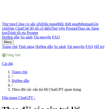
Thư mục
Công cụ sắp xếp
Dấu trang
Mốc thời gian
Minimap
Ghi
chú
Side Chat
Chế độ tối cổ điển
Thư viện Prompt
Thao tác hàng
loạt
Trình tối ưu Prompt
Hướng dẫn
So sánh
Tài nguyên
FAQ
Menu
Trang chủ
Tính năng
Hướng dẫn
So sánh
Tài nguyên
FAQ
Hỗ trợ
Tiếng Việt
Cài đặt
Trang chủ
/
Hướng dẫn
/
Theo dõi các câu trả lời ChatGPT quan trọng
Dấu trang ChatGPT
›