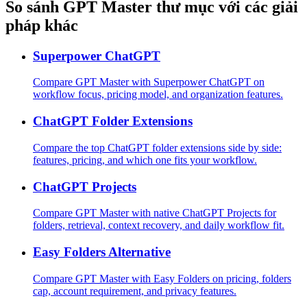
So sánh GPT Master thư mục với các giải
pháp khác
Superpower ChatGPT
Compare GPT Master with Superpower ChatGPT on
workflow focus, pricing model, and organization features.
ChatGPT Folder Extensions
Compare the top ChatGPT folder extensions side by side:
features, pricing, and which one fits your workflow.
ChatGPT Projects
Compare GPT Master with native ChatGPT Projects for
folders, retrieval, context recovery, and daily workflow fit.
Easy Folders Alternative
Compare GPT Master with Easy Folders on pricing, folders
cap, account requirement, and privacy features.