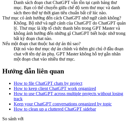
Danh sách đoạn chat ChatGPT vẫn tồn tại cạnh bảng thư
mục. Bạn có thể chuyển giữa chế độ xem thư mục và danh
sách theo thứ tự thời gian tiêu chuẩn bất cứ lúc nào.
Thư mục có ảnh hưởng đến cách ChatGPT nhớ ngữ cảnh không?
Không. Bộ nhớ và ngữ cảnh của ChatGPT do ChatGPT quản
lý. Thư mục là lớp tổ chức thanh bên trong GPT Master và
không ảnh hưởng đến những gì ChatGPT biết hoặc nhớ trong
bất kỳ đoạn chat nào.
Nếu một đoạn chat thuộc hai dự án thì sao?
Đặt nó vào thư mục dự án chính và thêm ghi chú ở đầu đoạn
chat với tên dự án phụ. GPT Master không hỗ trợ gắn nhãn
một đoạn chat vào nhiều thư mục.
Hướng dẫn liên quan
How to file ChatGPT chats by project
How to keep client ChatGPT work organized
How to use ChatGPT across multiple projects without losing
track
Keep your ChatGPT conversations organized by topic
How to clean up a cluttered ChatGPT sidebar
So sánh với