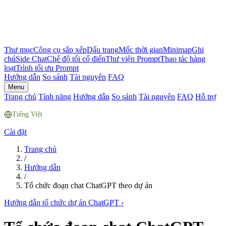
Thư mục
Công cụ sắp xếp
Dấu trang
Mốc thời gian
Minimap
Ghi
chú
Side Chat
Chế độ tối cổ điển
Thư viện Prompt
Thao tác hàng
loạt
Trình tối ưu Prompt
Hướng dẫn
So sánh
Tài nguyên
FAQ
Menu
Trang chủ
Tính năng
Hướng dẫn
So sánh
Tài nguyên
FAQ
Hỗ trợ
Tiếng Việt
Cài đặt
Trang chủ
/
Hướng dẫn
/
Tổ chức đoạn chat ChatGPT theo dự án
Hướng dẫn tổ chức dự án ChatGPT
›