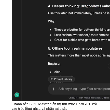
Thanh bên GPT Master hiển thị thư mục ChatGPT với
cấu trúc lồng nhau và nhãn màu sắc