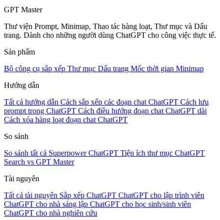
GPT Master
Thư viện Prompt, Minimap, Thao tác hàng loạt, Thư mục và Dấu
trang. Dành cho những người dùng ChatGPT cho công việc thực tế.
Sản phẩm
Bộ công cụ sắp xếp
Thư mục
Dấu trang
Mốc thời gian
Minimap
Hướng dẫn
Tất cả hướng dẫn
Cách sắp xếp các đoạn chat ChatGPT
Cách lưu
prompt trong ChatGPT
Cách điều hướng đoạn chat ChatGPT dài
Cách xóa hàng loạt đoạn chat ChatGPT
So sánh
So sánh tất cả
Superpower ChatGPT
Tiện ích thư mục
ChatGPT
Search vs GPT Master
Tài nguyên
Tất cả tài nguyên
Sắp xếp ChatGPT
ChatGPT cho lập trình viên
ChatGPT cho nhà sáng lập
ChatGPT cho học sinh/sinh viên
ChatGPT cho nhà nghiên cứu