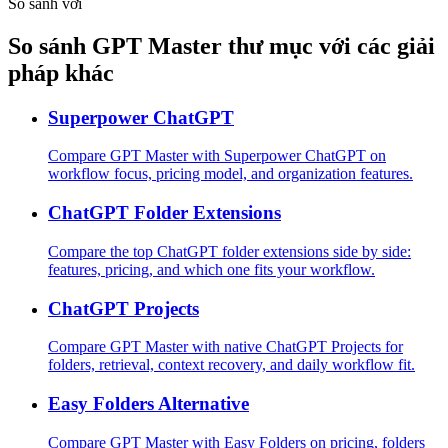
So sánh với
So sánh GPT Master thư mục với các giải
pháp khác
Superpower ChatGPT
Compare GPT Master with Superpower ChatGPT on
workflow focus, pricing model, and organization features.
ChatGPT Folder Extensions
Compare the top ChatGPT folder extensions side by side:
features, pricing, and which one fits your workflow.
ChatGPT Projects
Compare GPT Master with native ChatGPT Projects for
folders, retrieval, context recovery, and daily workflow fit.
Easy Folders Alternative
Compare GPT Master with Easy Folders on pricing, folders