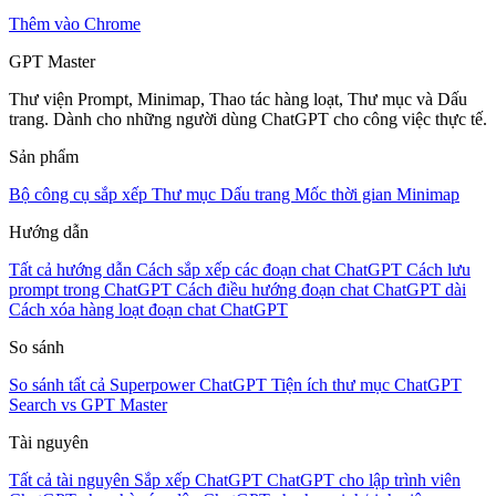
Thêm vào Chrome
GPT Master
Thư viện Prompt, Minimap, Thao tác hàng loạt, Thư mục và Dấu
trang. Dành cho những người dùng ChatGPT cho công việc thực tế.
Sản phẩm
Bộ công cụ sắp xếp
Thư mục
Dấu trang
Mốc thời gian
Minimap
Hướng dẫn
Tất cả hướng dẫn
Cách sắp xếp các đoạn chat ChatGPT
Cách lưu
prompt trong ChatGPT
Cách điều hướng đoạn chat ChatGPT dài
Cách xóa hàng loạt đoạn chat ChatGPT
So sánh
So sánh tất cả
Superpower ChatGPT
Tiện ích thư mục
ChatGPT
Search vs GPT Master
Tài nguyên
Tất cả tài nguyên
Sắp xếp ChatGPT
ChatGPT cho lập trình viên