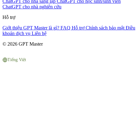
ChatGPT cho nhà sáng lập
ChatGPT cho học sinh/sinh viên
ChatGPT cho nhà nghiên cứu
Hỗ trợ
Giới thiệu
GPT Master là gì?
FAQ
Hỗ trợ
Chính sách bảo mật
Điều
khoản dịch vụ
Liên hệ
© 2026 GPT Master
Tiếng Việt