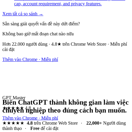
cap, account requirement, and privacy features.
Xem tất cả so sánh →
Sẵn sàng giải quyết vấn đề này dứt điểm?
Không bao giờ mất đoạn chat nào nữa
Hơn 22.000 người dùng · 4.8★ trên Chrome Web Store · Miễn phí
cài đặt
Thêm vào Chrome · Miễn phí
GPT Master
Biến ChatGPT thành không gian làm việc
★★★★★
4.8
chuyên nghiệp theo đúng cách bạn muốn.
Thêm vào Chrome · Miễn phí
★★★★★
4.8
trên Chrome Web Store
·
22,000+
Người dùng
thành thạo
·
Free
để cài đặt