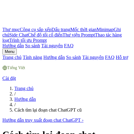
Thư mục
Công cụ sắp xếp
Dấu trang
Mốc thời gian
Minimap
Ghi
chú
Side Chat
Chế độ tối cổ điển
Thư viện Prompt
Thao tác hàng
loạt
Trình tối ưu Prompt
Hướng dẫn
So sánh
Tài nguyên
FAQ
Menu
Trang chủ
Tính năng
Hướng dẫn
So sánh
Tài nguyên
FAQ
Hỗ trợ
Tiếng Việt
Cài đặt
Trang chủ
/
Hướng dẫn
/
Cách tìm lại đoạn chat ChatGPT cũ
Hướng dẫn truy xuất đoạn chat ChatGPT
›