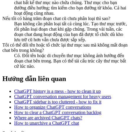
chat bất kể thư mục nào chứa chúng. Thư mục cho bạn
đường điều hướng; tìm kiếm cho bạn đường từ khóa. Cả hai
hoạt động cùng nhau.
Nếu tôi có hàng trăm đoạn chat cũ chưa phân loại thì sao?
Bạn không cần phân loại tất cả cùng lúc. Tạo thư mục trước,
rồi phân loại đoạn chat khi gặp chúng. Trong vài tuần, các
đoạn chat đang hoạt động của bạn đã được tổ chức dù kho
lưu trữ cũ hơn vẫn chưa được sắp xếp.
Tôi có thể đổi tên hoặc tổ chức lại thư mục sau mà không mất đoạn
chat bên trong không?
Có. Đổi tên hoặc di chuyển thư mục không ảnh hưởng đến
đoạn chat bên trong. Bạn có thể tái cấu trúc cây thư mục bất
cứ lúc nào.
Hướng dẫn liên quan
ChatGPT history is a mess - how to clean it up
ChatGPT conversation management for heavy users
ChatGPT sidebar is too cluttered - how to fix it
How to organize ChatGPT conversations
How to clear a ChatGPT conversation backlog
Where are archived ChatGPT chats?
How to unarchive a ChatGPT chat