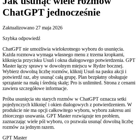
Jak usunąć wiele rozmów
ChatGPT jednocześnie
Zaktualizowano 27 maja 2026
Szybka odpowiedź
ChatGPT nie umożliwia wielokrotnego wyboru do usunięcia.
Każda rozmowa wymaga własnego menu z trzema kropkami,
kliknięcia przycisku Usuń i okna dialogowego potwierdzenia. GPT
Master łączy sprawy w dowolnym miejscu w Rydze bocznej.
Wybierz dowolną liczbę rozmów, kliknij Usuń na pasku akcji i
potwierdź raz, aby usunąć całą grupę. Plan bezpłatny obsługuje
sprzątanie na małą i średnią skalę; Pro is unlimited. Strona z cenami
zawiera szczegółowe informacje.
Próba usunięcia stu starych rozmów w ChatGPT oznacza setki
pojedynczych kliknięć i okien dialogowych z potwierdzeniem. W
produkcie nie ma opcji całkowitego wyboru, wyboru zakresu ani
zbiorczego usuwania. GPT Master rozwiązuje ten problem,
zaznaczając wiele pól wyboru, co pozwala usunąć dowolną liczbę
rozmów za jednym razem.
GPT Master