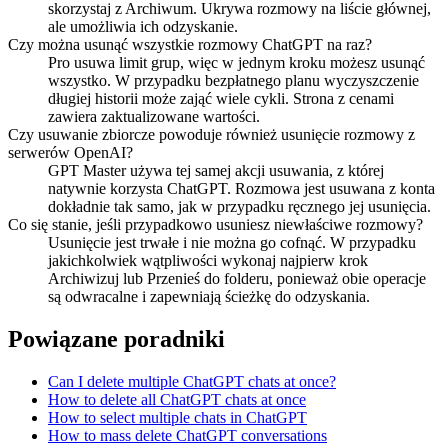
skorzystaj z Archiwum. Ukrywa rozmowy na liście głównej,
ale umożliwia ich odzyskanie.
Czy można usunąć wszystkie rozmowy ChatGPT na raz?
Pro usuwa limit grup, więc w jednym kroku możesz usunąć
wszystko. W przypadku bezpłatnego planu wyczyszczenie
długiej historii może zająć wiele cykli. Strona z cenami
zawiera zaktualizowane wartości.
Czy usuwanie zbiorcze powoduje również usunięcie rozmowy z
serwerów OpenAI?
GPT Master używa tej samej akcji usuwania, z której
natywnie korzysta ChatGPT. Rozmowa jest usuwana z konta
dokładnie tak samo, jak w przypadku ręcznego jej usunięcia.
Co się stanie, jeśli przypadkowo usuniesz niewłaściwe rozmowy?
Usunięcie jest trwałe i nie można go cofnąć. W przypadku
jakichkolwiek wątpliwości wykonaj najpierw krok
Archiwizuj lub Przenieś do folderu, ponieważ obie operacje
są odwracalne i zapewniają ścieżkę do odzyskania.
Powiązane poradniki
Can I delete multiple ChatGPT chats at once?
How to delete all ChatGPT chats at once
How to select multiple chats in ChatGPT
How to mass delete ChatGPT conversations