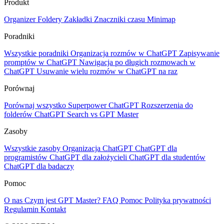
Produkt
Organizer
Foldery
Zakładki
Znaczniki czasu
Minimap
Poradniki
Wszystkie poradniki
Organizacja rozmów w ChatGPT
Zapisywanie
promptów w ChatGPT
Nawigacja po długich rozmowach w
ChatGPT
Usuwanie wielu rozmów w ChatGPT na raz
Porównaj
Porównaj wszystko
Superpower ChatGPT
Rozszerzenia do
folderów
ChatGPT Search vs GPT Master
Zasoby
Wszystkie zasoby
Organizacja ChatGPT
ChatGPT dla
programistów
ChatGPT dla założycieli
ChatGPT dla studentów
ChatGPT dla badaczy
Pomoc
O nas
Czym jest GPT Master?
FAQ
Pomoc
Polityka prywatności
Regulamin
Kontakt