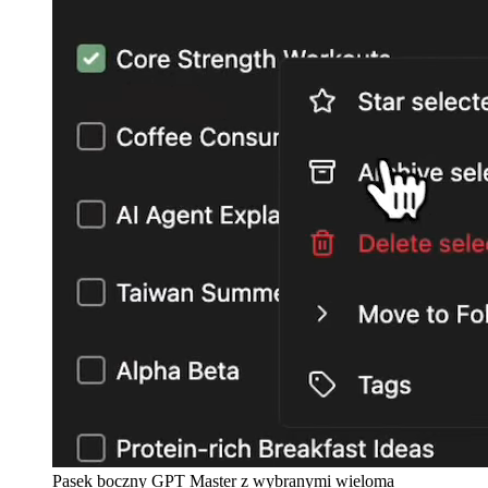
Pasek boczny GPT Master z wybranymi wieloma