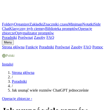
Foldery
Organizer
Zakładki
Znaczniki czasu
Minimap
Notatki
Side
Chat
Klasyczny tryb ciemny
Biblioteka promptów
Operacje
zbiorcze
Optymalizator promptów
Poradniki
Porównaj
Zasoby
FAQ
Menu
Strona główna
Funkcje
Poradniki
Porównaj
Zasoby
FAQ
Pomoc
Polski
Instaluj
Strona główna
/
Poradniki
/
Jak usunąć wiele rozmów ChatGPT jednocześnie
Operacje zbiorcze
›