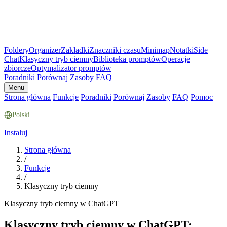
Foldery
Organizer
Zakładki
Znaczniki czasu
Minimap
Notatki
Side
Chat
Klasyczny tryb ciemny
Biblioteka promptów
Operacje
zbiorcze
Optymalizator promptów
Poradniki
Porównaj
Zasoby
FAQ
Menu
Strona główna
Funkcje
Poradniki
Porównaj
Zasoby
FAQ
Pomoc
Polski
Instaluj
Strona główna
/
Funkcje
/
Klasyczny tryb ciemny
Klasyczny tryb ciemny w ChatGPT
Klasyczny tryb ciemny w ChatGPT: