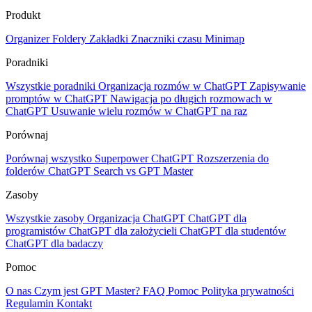
Produkt
Organizer
Foldery
Zakładki
Znaczniki czasu
Minimap
Poradniki
Wszystkie poradniki
Organizacja rozmów w ChatGPT
Zapisywanie
promptów w ChatGPT
Nawigacja po długich rozmowach w
ChatGPT
Usuwanie wielu rozmów w ChatGPT na raz
Porównaj
Porównaj wszystko
Superpower ChatGPT
Rozszerzenia do
folderów
ChatGPT Search vs GPT Master
Zasoby
Wszystkie zasoby
Organizacja ChatGPT
ChatGPT dla
programistów
ChatGPT dla założycieli
ChatGPT dla studentów
ChatGPT dla badaczy
Pomoc
O nas
Czym jest GPT Master?
FAQ
Pomoc
Polityka prywatności
Regulamin
Kontakt