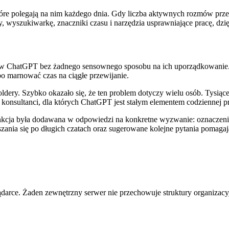
óre polegają na nim każdego dnia. Gdy liczba aktywnych rozmów prze
, wyszukiwarkę, znaczniki czasu i narzędzia usprawniające pracę, dzi
ów w ChatGPT bez żadnego sensownego sposobu na ich uporządkowanie.
bo marnować czas na ciągłe przewijanie.
oldery. Szybko okazało się, że ten problem dotyczy wielu osób. Tys
 konsultanci, dla których ChatGPT jest stałym elementem codziennej p
unkcja była dodawana w odpowiedzi na konkretne wyzwanie: oznaczeni
nia się po długich czatach oraz sugerowane kolejne pytania pomagaj
ądarce. Żaden zewnętrzny serwer nie przechowuje struktury organizac