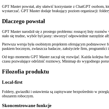
GPT Master powstał, aby ułatwić korzystanie z ChatGPT osobom, kt
wystarczać. GPT Master dodaje brakujący poziom organizacji: foldery
Dlaczego powstał
GPT Master narodził się z prostego problemu: rosnącej listy rozm
stało się trudne, wybór był jasny: stworzyć odpowiednie narzędzie al
Pierwsza wersja była osobistym projektem oferującym podstawowe f
paskiem bocznym, zwłaszcza badacze, założyciele firm, programiści i
Od tego momentu GPT Master zaczął się rozwijać. Każda kolejna f
czasu pozwalające odróżnić rozmowy, Minimap do wygodnego porusza
Filozofia produktu
Local-first
Foldery, gwiazdki i ustawienia są zapisywane bezpośrednio w przegl
obszarem roboczym.
Skoncentrowane funkcje