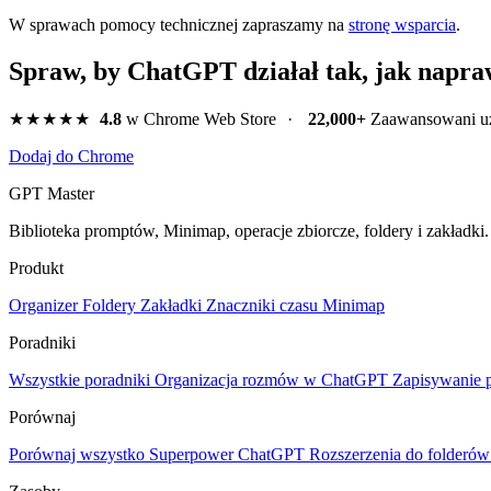
W sprawach pomocy technicznej zapraszamy na
stronę wsparcia
.
Spraw, by ChatGPT działał tak, jak napra
★★★★★
4.8
w Chrome Web Store
·
22,000+
Zaawansowani u
Dodaj do Chrome
GPT Master
Biblioteka promptów, Minimap, operacje zbiorcze, foldery i zakładk
Produkt
Organizer
Foldery
Zakładki
Znaczniki czasu
Minimap
Poradniki
Wszystkie poradniki
Organizacja rozmów w ChatGPT
Zapisywanie
Porównaj
Porównaj wszystko
Superpower ChatGPT
Rozszerzenia do folderó