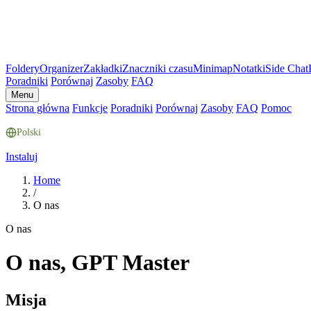
Foldery
Organizer
Zakładki
Znaczniki czasu
Minimap
Notatki
Side Chat
Poradniki
Porównaj
Zasoby
FAQ
Menu
Strona główna
Funkcje
Poradniki
Porównaj
Zasoby
FAQ
Pomoc
Polski
Instaluj
Home
/
O nas
O nas
O nas, GPT Master
Misja