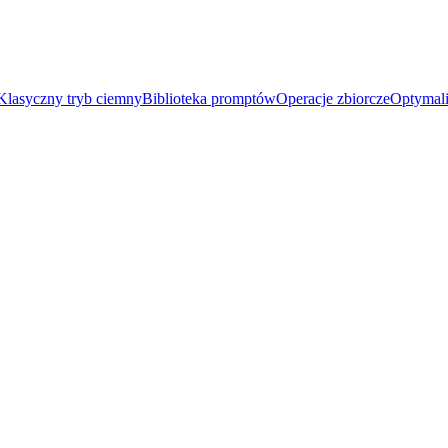
Klasyczny tryb ciemny
Biblioteka promptów
Operacje zbiorcze
Optymali