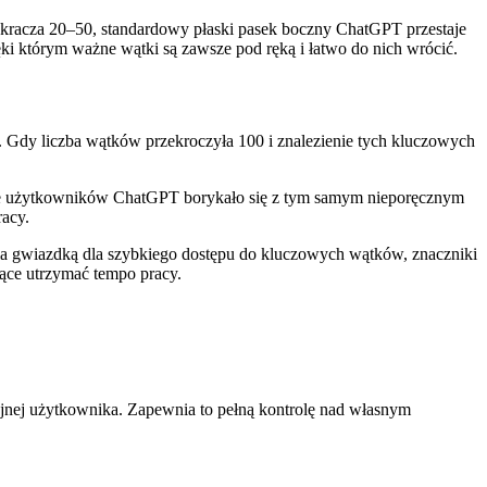
kracza 20–50, standardowy płaski pasek boczny ChatGPT przestaje
ęki którym ważne wątki są zawsze pod ręką i łatwo do nich wrócić.
 Gdy liczba wątków przekroczyła 100 i znalezienie tych kluczowych
iące użytkowników ChatGPT borykało się z tym samym nieporęcznym
racy.
a gwiazdką dla szybkiego dostępu do kluczowych wątków, znaczniki
ące utrzymać tempo pracy.
yjnej użytkownika. Zapewnia to pełną kontrolę nad własnym