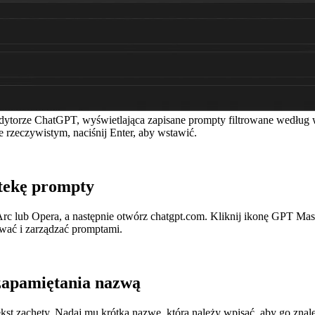
dytorze ChatGPT, wyświetlająca zapisane prompty filtrowane według 
e rzeczywistym, naciśnij Enter, aby wstawić.
otekę prompty
rc lub Opera, a następnie otwórz chatgpt.com. Kliknij ikonę GPT Mas
wać i zarządzać promptami.
zapamiętania nazwą
ekst zachęty. Nadaj mu krótką nazwę, którą należy wpisać, aby go znal