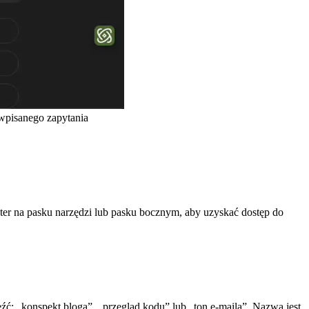
wpisanego zapytania
ter na pasku narzędzi lub pasku bocznym, aby uzyskać dostęp do
eźć: „konspekt bloga”, „przegląd kodu” lub „ton e-maila”. Nazwa jest