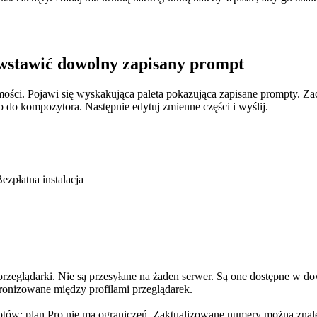
 wstawić dowolny zapisany prompt
i. Pojawi się wyskakująca paleta pokazująca zapisane prompty. Zaczn
o do kompozytora. Następnie edytuj zmienne części i wyślij.
płatna instalacja
eglądarki. Nie są przesyłane na żaden serwer. Są one dostępne w dow
hronizowane między profilami przeglądarek.
ów; plan Pro nie ma ograniczeń. Zaktualizowane numery można znaleź