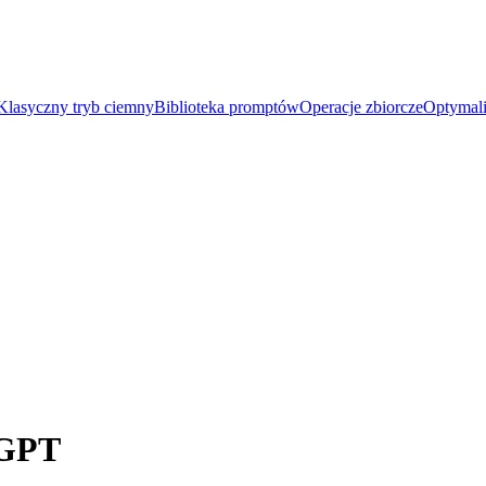
Klasyczny tryb ciemny
Biblioteka promptów
Operacje zbiorcze
Optymali
tGPT