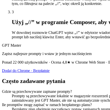
tym, co filtrujesz na palecie „//”, więc określ ją konkretnie.
3
Użyj „//” w programie Composer, aby
W dowolnej rozmowie ChatGPT wpisz „//” w edytorze wiadomośc
prompt lub naciśnij klawisz Enter, aby wstawić go bezpośredni
GPT Master
Zapisz najlepsze prompty i wstaw je jednym naciśnięciem
Ponad 22 000 użytkowników · Ocena 4,8★ w Chrome Web Store · Bez
Dodaj do Chrome · Bezpłatnie
Często zadawane pytania
Gdzie są przechowywane zapisane prompty?
Prompty są przechowywane lokalnie w magazynie rozszerzeń prz
zainstalowany jest GPT Master, ale nie są automatycznie sync
Ile promptów mogę zapisać w ramach bezpłatnego planu?
Bezpłatny plan obejmuje początkowy zestaw zapisanych prompt