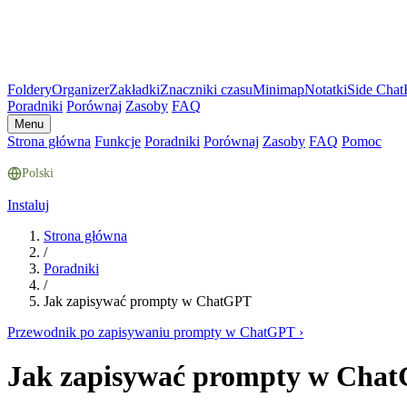
Foldery
Organizer
Zakładki
Znaczniki czasu
Minimap
Notatki
Side Chat
Poradniki
Porównaj
Zasoby
FAQ
Menu
Strona główna
Funkcje
Poradniki
Porównaj
Zasoby
FAQ
Pomoc
Polski
Instaluj
Strona główna
/
Poradniki
/
Jak zapisywać prompty w ChatGPT
Przewodnik po zapisywaniu prompty w ChatGPT
›
Jak zapisywać prompty w Cha