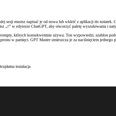
j sesji musisz napisać je od nowa lub wkleić z aplikacji do notatek.
isz „//” w edytorze ChatGPT, aby otworzyć paletę wyszukiwania i nat
prompty, których konsekwentnie używa. Ton wypowiedzi, szablon pod
 po prostu w pamięci. GPT Master umieszcza je za naciśnięciem jedne
płatna instalacja