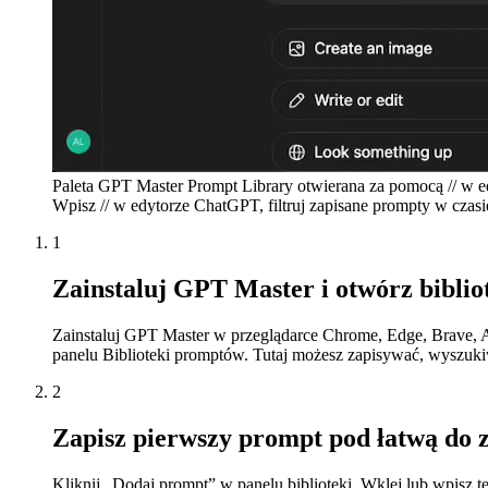
Paleta GPT Master Prompt Library otwierana za pomocą // w e
Wpisz // w edytorze ChatGPT, filtruj zapisane prompty w czasi
1
Zainstaluj GPT Master i otwórz bibli
Zainstaluj GPT Master w przeglądarce Chrome, Edge, Brave, A
panelu Biblioteki promptów. Tutaj możesz zapisywać, wyszuki
2
Zapisz pierwszy prompt pod łatwą do 
Kliknij „Dodaj prompt” w panelu biblioteki. Wklej lub wpisz t