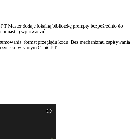
 GPT Master dodaje lokalną bibliotekę prompty bezpośrednio do
ychmiast ją wprowadzić.
sumowania, format przeglądu kodu. Bez mechanizmu zapisywania
go przycisku w samym ChatGPT.