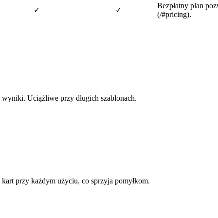
Bezpłatny plan po
✓
✓
(/#pricing).
wyniki. Uciążliwe przy długich szablonach.
a kart przy każdym użyciu, co sprzyja pomyłkom.