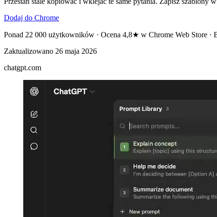
Przestań stale kopiować i wklejać te same pytania. Zapisz szablony 
Dodaj do Chrome
Ponad 22 000 użytkowników · Ocena 4,8★ w Chrome Web Store · Bez
Zaktualizowano
26 maja 2026
chatgpt.com