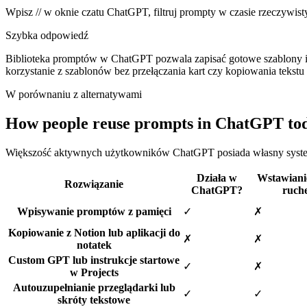
Wpisz // w oknie czatu ChatGPT, filtruj prompty w czasie rzeczywisty
Szybka odpowiedź
Biblioteka promptów w ChatGPT pozwala zapisać gotowe szablony i 
korzystanie z szablonów bez przełączania kart czy kopiowania tekstu
W porównaniu z alternatywami
How people reuse prompts in ChatGPT to
Większość aktywnych użytkowników ChatGPT posiada własny syste
Działa w
Wstawiani
Rozwiązanie
ChatGPT?
ruch
Wpisywanie promptów z pamięci
✓
✗
Kopiowanie z Notion lub aplikacji do
✗
✗
notatek
Custom GPT lub instrukcje startowe
✓
✗
w Projects
Autouzupełnianie przeglądarki lub
✓
✓
skróty tekstowe