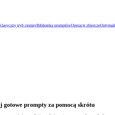
Klasyczny tryb ciemny
Biblioteka promptów
Operacje zbiorcze
Optymali
j gotowe prompty za pomocą skrótu