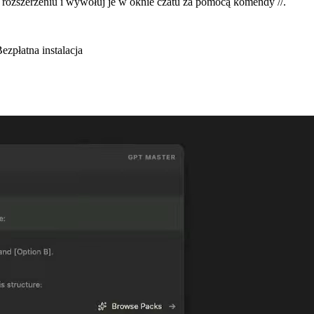
w rozszerzeniu i wywołuj je w oknie czatu za pomocą komendy //.
płatna instalacja