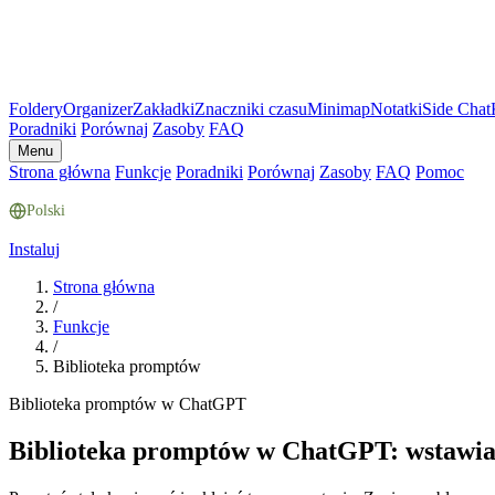
Foldery
Organizer
Zakładki
Znaczniki czasu
Minimap
Notatki
Side Chat
Poradniki
Porównaj
Zasoby
FAQ
Menu
Strona główna
Funkcje
Poradniki
Porównaj
Zasoby
FAQ
Pomoc
Polski
Instaluj
Strona główna
/
Funkcje
/
Biblioteka promptów
Biblioteka promptów w ChatGPT
Biblioteka promptów w ChatGPT: wstawia