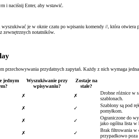
m i naciśnij Enter, aby wstawić.
wyszukiwać je w oknie czatu po wpisaniu komendy //, która otwiera
 z zewnętrznych notatników.
day
m przechowywania przydatnych zapytań. Każdy z nich wymaga jedn
e jednym
Wyszukiwanie przy
Zostaje na
em?
wpisywaniu?
stałe?
Drobne różnice w s
✗
✗
szablonach.
Szablony są pod ręk
✗
✓
pomyłkom.
Ograniczone do wyb
✗
✓
jako ogólna lista 
Brak filtrowania w
✗
✓
przypadkowo poza