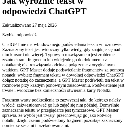
Jak wyróżnić tekst w
odpowiedzi ChatGPT
Zaktualizowano 27 maja 2026
Szybka odpowiedź
ChatGPT nie ma wbudowanego podświetlania tekstu w rozmowie.
Zaznaczony tekst jest widoczny tylko wtedy, gdy znajduje się nad
nim kursor i nic więcej. Typowym rozwiązaniem jest zrobienie
zrzutu ekranu fragmentu lub wklejenie go do dokumentu z
notatkami; oba rozwiązania odcinają połączenie z oryginalnym
wątkiem. GPT Master dodaje podświetlanie fragmentów za pomocą
notatek: wybierz fragment tekstu w dowolnej odpowiedzi ChatGPT,
dołącz notatkę do zaznaczenia, a GPT Master podświetli ten tekst w
rozmowie przy każdym ponownym załadowaniu. Podświetlenie jest
trwałe i widoczne bez konieczności otwierania karty Notatki.
Fragment warty podkreślenia to zazwyczaj taki, do którego należy
wrócić, zakwestionować go lub zająć się nim później. Domyślnie
zaznaczanie tekstu w przeglądarce jest tymczasowe. GPT Master
sprawia, że ​​wybór jest trwały, przechowując go jako kotwicę
notatki, dzięki czemu podświetlony fragment pozostaje zaznaczony
pomiędzy sesjami i przeładowaniami.