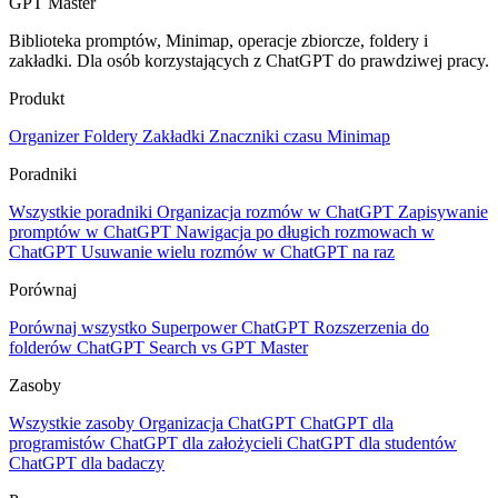
GPT Master
Biblioteka promptów, Minimap, operacje zbiorcze, foldery i
zakładki. Dla osób korzystających z ChatGPT do prawdziwej pracy.
Produkt
Organizer
Foldery
Zakładki
Znaczniki czasu
Minimap
Poradniki
Wszystkie poradniki
Organizacja rozmów w ChatGPT
Zapisywanie
promptów w ChatGPT
Nawigacja po długich rozmowach w
ChatGPT
Usuwanie wielu rozmów w ChatGPT na raz
Porównaj
Porównaj wszystko
Superpower ChatGPT
Rozszerzenia do
folderów
ChatGPT Search vs GPT Master
Zasoby
Wszystkie zasoby
Organizacja ChatGPT
ChatGPT dla
programistów
ChatGPT dla założycieli
ChatGPT dla studentów
ChatGPT dla badaczy