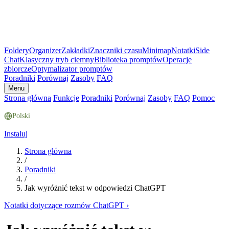
Foldery
Organizer
Zakładki
Znaczniki czasu
Minimap
Notatki
Side
Chat
Klasyczny tryb ciemny
Biblioteka promptów
Operacje
zbiorcze
Optymalizator promptów
Poradniki
Porównaj
Zasoby
FAQ
Menu
Strona główna
Funkcje
Poradniki
Porównaj
Zasoby
FAQ
Pomoc
Polski
Instaluj
Strona główna
/
Poradniki
/
Jak wyróżnić tekst w odpowiedzi ChatGPT
Notatki dotyczące rozmów ChatGPT
›