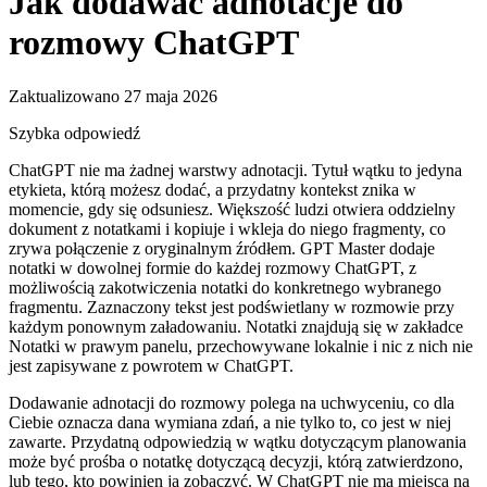
Jak dodawać adnotacje do
rozmowy ChatGPT
Zaktualizowano 27 maja 2026
Szybka odpowiedź
ChatGPT nie ma żadnej warstwy adnotacji. Tytuł wątku to jedyna
etykieta, którą możesz dodać, a przydatny kontekst znika w
momencie, gdy się odsuniesz. Większość ludzi otwiera oddzielny
dokument z notatkami i kopiuje i wkleja do niego fragmenty, co
zrywa połączenie z oryginalnym źródłem. GPT Master dodaje
notatki w dowolnej formie do każdej rozmowy ChatGPT, z
możliwością zakotwiczenia notatki do konkretnego wybranego
fragmentu. Zaznaczony tekst jest podświetlany w rozmowie przy
każdym ponownym załadowaniu. Notatki znajdują się w zakładce
Notatki w prawym panelu, przechowywane lokalnie i nic z nich nie
jest zapisywane z powrotem w ChatGPT.
Dodawanie adnotacji do rozmowy polega na uchwyceniu, co dla
Ciebie oznacza dana wymiana zdań, a nie tylko to, co jest w niej
zawarte. Przydatną odpowiedzią w wątku dotyczącym planowania
może być prośba o notatkę dotyczącą decyzji, którą zatwierdzono,
lub tego, kto powinien ją zobaczyć. W ChatGPT nie ma miejsca na