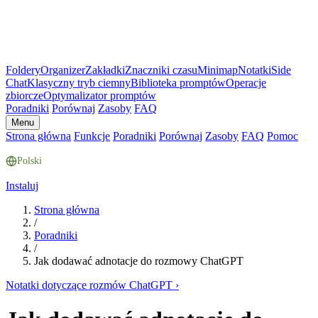
Foldery
Organizer
Zakładki
Znaczniki czasu
Minimap
Notatki
Side
Chat
Klasyczny tryb ciemny
Biblioteka promptów
Operacje
zbiorcze
Optymalizator promptów
Poradniki
Porównaj
Zasoby
FAQ
Menu
Strona główna
Funkcje
Poradniki
Porównaj
Zasoby
FAQ
Pomoc
Polski
Instaluj
Strona główna
/
Poradniki
/
Jak dodawać adnotacje do rozmowy ChatGPT
Notatki dotyczące rozmów ChatGPT
›