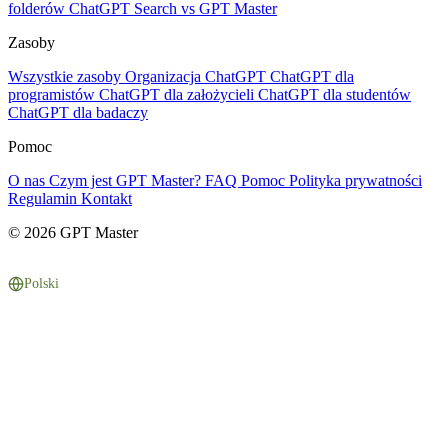
folderów
ChatGPT Search vs GPT Master
Zasoby
Wszystkie zasoby
Organizacja ChatGPT
ChatGPT dla
programistów
ChatGPT dla założycieli
ChatGPT dla studentów
ChatGPT dla badaczy
Pomoc
O nas
Czym jest GPT Master?
FAQ
Pomoc
Polityka prywatności
Regulamin
Kontakt
© 2026 GPT Master
Polski