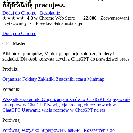
★★★★★
4.8
naprawdę pracujesz.
Dodaj do Chrome · Bezpłatnie
★★★★★
4.8
w Chrome Web Store
·
22,000+
Zaawansowani
użytkownicy
·
Free
bezpłatna instalacja
Dodaj do Chrome
GPT Master
Biblioteka promptów, Minimap, operacje zbiorcze, foldery i
zakładki. Dla osób korzystających z ChatGPT do prawdziwej pracy.
Produkt
Organizer
Foldery
Zakładki
Znaczniki czasu
Minimap
Poradniki
Wszystkie poradniki
Organizacja rozmów w ChatGPT
Zapisywanie
promptów w ChatGPT
Nawigacja po długich rozmowach w
ChatGPT
Usuwanie wielu rozmów w ChatGPT na raz
Porównaj
Porównaj wszystko
Superpower ChatGPT
Rozszerzenia do