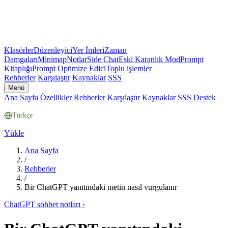
Klasörler
Düzenleyici
Yer İmleri
Zaman
Damgaları
Minimap
Notlar
Side Chat
Eski Karanlık Mod
Prompt
Kitaplığı
Prompt Optimize Edici
Toplu işlemler
Rehberler
Karşılaştır
Kaynaklar
SSS
Menü
Ana Sayfa
Özellikler
Rehberler
Karşılaştır
Kaynaklar
SSS
Destek
Türkçe
Yükle
Ana Sayfa
/
Rehberler
/
Bir ChatGPT yanıtındaki metin nasıl vurgulanır
ChatGPT sohbet notları
›