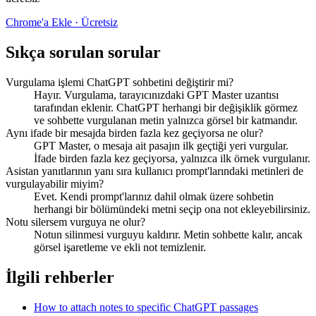
Chrome'a Ekle · Ücretsiz
Sıkça sorulan sorular
Vurgulama işlemi ChatGPT sohbetini değiştirir mi?
Hayır. Vurgulama, tarayıcınızdaki GPT Master uzantısı
tarafından eklenir. ChatGPT herhangi bir değişiklik görmez
ve sohbette vurgulanan metin yalnızca görsel bir katmandır.
Aynı ifade bir mesajda birden fazla kez geçiyorsa ne olur?
GPT Master, o mesaja ait pasajın ilk geçtiği yeri vurgular.
İfade birden fazla kez geçiyorsa, yalnızca ilk örnek vurgulanır.
Asistan yanıtlarının yanı sıra kullanıcı prompt'larındaki metinleri de
vurgulayabilir miyim?
Evet. Kendi prompt'larınız dahil olmak üzere sohbetin
herhangi bir bölümündeki metni seçip ona not ekleyebilirsiniz.
Notu silersem vurguya ne olur?
Notun silinmesi vurguyu kaldırır. Metin sohbette kalır, ancak
görsel işaretleme ve ekli not temizlenir.
İlgili rehberler
How to attach notes to specific ChatGPT passages