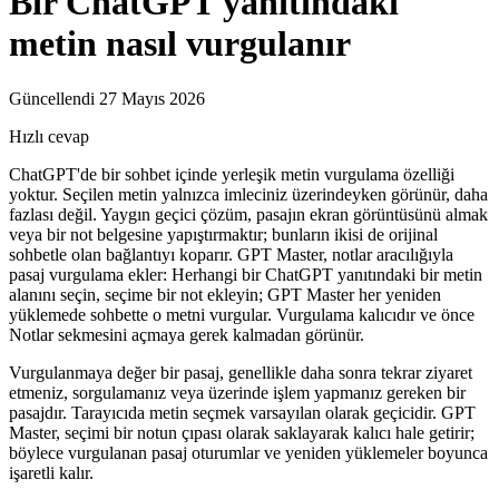
Bir ChatGPT yanıtındaki
metin nasıl vurgulanır
Güncellendi 27 Mayıs 2026
Hızlı cevap
ChatGPT'de bir sohbet içinde yerleşik metin vurgulama özelliği
yoktur. Seçilen metin yalnızca imleciniz üzerindeyken görünür, daha
fazlası değil. Yaygın geçici çözüm, pasajın ekran görüntüsünü almak
veya bir not belgesine yapıştırmaktır; bunların ikisi de orijinal
sohbetle olan bağlantıyı koparır. GPT Master, notlar aracılığıyla
pasaj vurgulama ekler: Herhangi bir ChatGPT yanıtındaki bir metin
alanını seçin, seçime bir not ekleyin; GPT Master her yeniden
yüklemede sohbette o metni vurgular. Vurgulama kalıcıdır ve önce
Notlar sekmesini açmaya gerek kalmadan görünür.
Vurgulanmaya değer bir pasaj, genellikle daha sonra tekrar ziyaret
etmeniz, sorgulamanız veya üzerinde işlem yapmanız gereken bir
pasajdır. Tarayıcıda metin seçmek varsayılan olarak geçicidir. GPT
Master, seçimi bir notun çıpası olarak saklayarak kalıcı hale getirir;
böylece vurgulanan pasaj oturumlar ve yeniden yüklemeler boyunca
işaretli kalır.