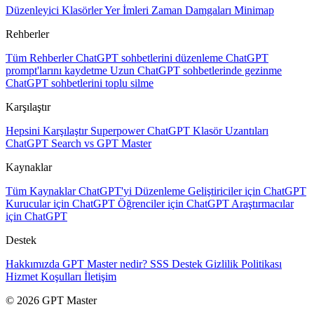
Düzenleyici
Klasörler
Yer İmleri
Zaman Damgaları
Minimap
Rehberler
Tüm Rehberler
ChatGPT sohbetlerini düzenleme
ChatGPT
prompt'larını kaydetme
Uzun ChatGPT sohbetlerinde gezinme
ChatGPT sohbetlerini toplu silme
Karşılaştır
Hepsini Karşılaştır
Superpower ChatGPT
Klasör Uzantıları
ChatGPT Search vs GPT Master
Kaynaklar
Tüm Kaynaklar
ChatGPT'yi Düzenleme
Geliştiriciler için ChatGPT
Kurucular için ChatGPT
Öğrenciler için ChatGPT
Araştırmacılar
için ChatGPT
Destek
Hakkımızda
GPT Master nedir?
SSS
Destek
Gizlilik Politikası
Hizmet Koşulları
İletişim
© 2026 GPT Master