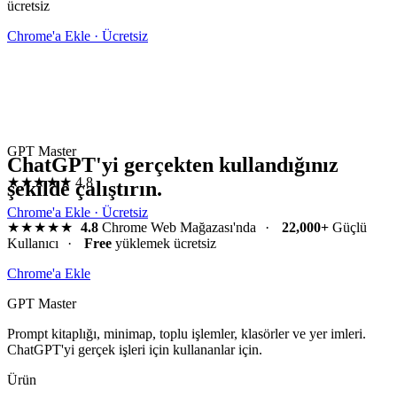
ücretsiz
Chrome'a Ekle · Ücretsiz
GPT Master
ChatGPT'yi gerçekten kullandığınız
★★★★★
4.8
şekilde çalıştırın.
Chrome'a Ekle · Ücretsiz
★★★★★
4.8
Chrome Web Mağazası'nda
·
22,000+
Güçlü
Kullanıcı
·
Free
yüklemek ücretsiz
Chrome'a Ekle
GPT Master
Prompt kitaplığı, minimap, toplu işlemler, klasörler ve yer imleri.
ChatGPT'yi gerçek işleri için kullananlar için.
Ürün