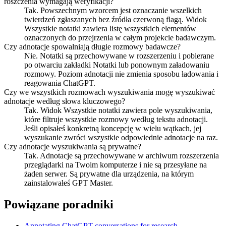
roszczenia wymagają weryfikacji?
Tak. Powszechnym wzorcem jest oznaczanie wszelkich
twierdzeń zgłaszanych bez źródła czerwoną flagą. Widok
Wszystkie notatki zawiera listę wszystkich elementów
oznaczonych do przejrzenia w całym projekcie badawczym.
Czy adnotacje spowalniają długie rozmowy badawcze?
Nie. Notatki są przechowywane w rozszerzeniu i pobierane
po otwarciu zakładki Notatki lub ponownym załadowaniu
rozmowy. Poziom adnotacji nie zmienia sposobu ładowania i
reagowania ChatGPT.
Czy we wszystkich rozmowach wyszukiwania mogę wyszukiwać
adnotacje według słowa kluczowego?
Tak. Widok Wszystkie notatki zawiera pole wyszukiwania,
które filtruje wszystkie rozmowy według tekstu adnotacji.
Jeśli opisałeś konkretną koncepcję w wielu wątkach, jej
wyszukanie zwróci wszystkie odpowiednie adnotacje na raz.
Czy adnotacje wyszukiwania są prywatne?
Tak. Adnotacje są przechowywane w archiwum rozszerzenia
przeglądarki na Twoim komputerze i nie są przesyłane na
żaden serwer. Są prywatne dla urządzenia, na którym
zainstalowałeś GPT Master.
Powiązane poradniki
Annotating ChatGPT conversations for research