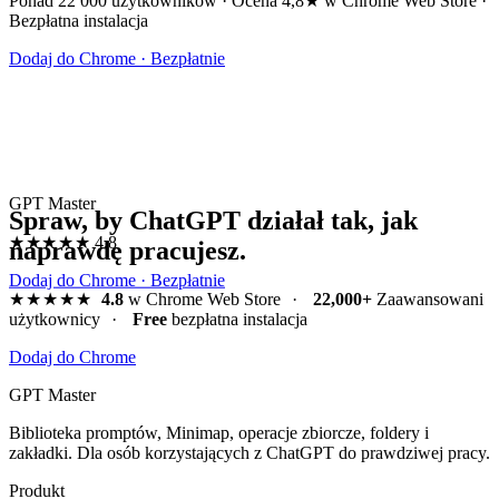
Ponad 22 000 użytkowników · Ocena 4,8★ w Chrome Web Store ·
Bezpłatna instalacja
Dodaj do Chrome · Bezpłatnie
GPT Master
Spraw, by ChatGPT działał tak, jak
★★★★★
4.8
naprawdę pracujesz.
Dodaj do Chrome · Bezpłatnie
★★★★★
4.8
w Chrome Web Store
·
22,000+
Zaawansowani
użytkownicy
·
Free
bezpłatna instalacja
Dodaj do Chrome
GPT Master
Biblioteka promptów, Minimap, operacje zbiorcze, foldery i
zakładki. Dla osób korzystających z ChatGPT do prawdziwej pracy.
Produkt