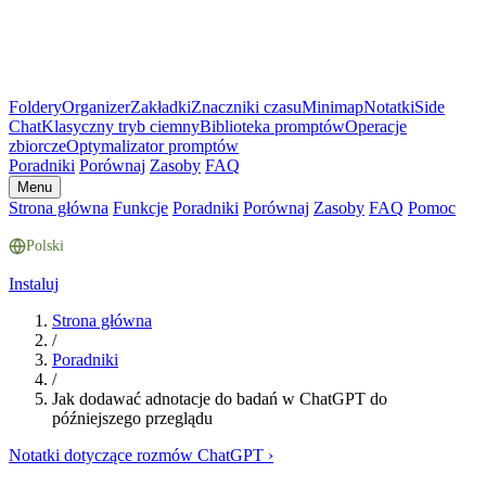
Foldery
Organizer
Zakładki
Znaczniki czasu
Minimap
Notatki
Side
Chat
Klasyczny tryb ciemny
Biblioteka promptów
Operacje
zbiorcze
Optymalizator promptów
Poradniki
Porównaj
Zasoby
FAQ
Menu
Strona główna
Funkcje
Poradniki
Porównaj
Zasoby
FAQ
Pomoc
Polski
Instaluj
Strona główna
/
Poradniki
/
Jak dodawać adnotacje do badań w ChatGPT do
późniejszego przeglądu
Notatki dotyczące rozmów ChatGPT
›