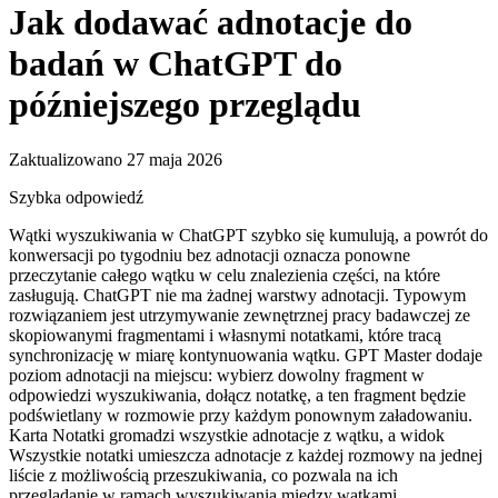
Jak dodawać adnotacje do
badań w ChatGPT do
późniejszego przeglądu
Zaktualizowano 27 maja 2026
Szybka odpowiedź
Wątki wyszukiwania w ChatGPT szybko się kumulują, a powrót do
konwersacji po tygodniu bez adnotacji oznacza ponowne
przeczytanie całego wątku w celu znalezienia części, na które
zasługują. ChatGPT nie ma żadnej warstwy adnotacji. Typowym
rozwiązaniem jest utrzymywanie zewnętrznej pracy badawczej ze
skopiowanymi fragmentami i własnymi notatkami, które tracą
synchronizację w miarę kontynuowania wątku. GPT Master dodaje
poziom adnotacji na miejscu: wybierz dowolny fragment w
odpowiedzi wyszukiwania, dołącz notatkę, a ten fragment będzie
podświetlany w rozmowie przy każdym ponownym załadowaniu.
Karta Notatki gromadzi wszystkie adnotacje z wątku, a widok
Wszystkie notatki umieszcza adnotacje z każdej rozmowy na jednej
liście z możliwością przeszukiwania, co pozwala na ich
przeglądanie w ramach wyszukiwania między wątkami.