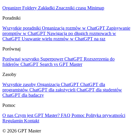
Organizer
Foldery
Zakładki
Znaczniki czasu
Minimap
Poradniki
Wszystkie poradniki
Organizacja rozmów w ChatGPT
Zapisywanie
promptów w ChatGPT
Nawigacja po długich rozmowach w
ChatGPT
Usuwanie wielu rozmów w ChatGPT na raz
Porównaj
Porównaj wszystko
Superpower ChatGPT
Rozszerzenia do
folderów
ChatGPT Search vs GPT Master
Zasoby
Wszystkie zasoby
Organizacja ChatGPT
ChatGPT dla
programistów
ChatGPT dla założycieli
ChatGPT dla studentów
ChatGPT dla badaczy
Pomoc
O nas
Czym jest GPT Master?
FAQ
Pomoc
Polityka prywatności
Regulamin
Kontakt
© 2026 GPT Master