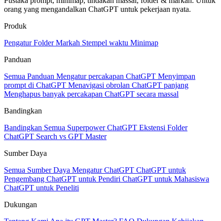
Pustaka prompt, minimap, tindakan massal, folder & markah. Untuk
orang yang mengandalkan ChatGPT untuk pekerjaan nyata.
Produk
Pengatur
Folder
Markah
Stempel waktu
Minimap
Panduan
Semua Panduan
Mengatur percakapan ChatGPT
Menyimpan
prompt di ChatGPT
Menavigasi obrolan ChatGPT panjang
Menghapus banyak percakapan ChatGPT secara massal
Bandingkan
Bandingkan Semua
Superpower ChatGPT
Ekstensi Folder
ChatGPT Search vs GPT Master
Sumber Daya
Semua Sumber Daya
Mengatur ChatGPT
ChatGPT untuk
Pengembang
ChatGPT untuk Pendiri
ChatGPT untuk Mahasiswa
ChatGPT untuk Peneliti
Dukungan