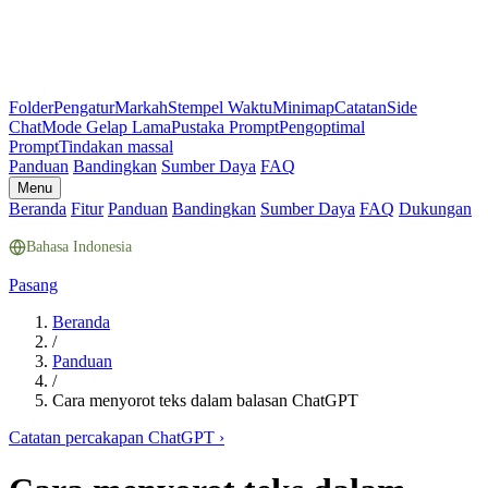
Folder
Pengatur
Markah
Stempel Waktu
Minimap
Catatan
Side
Chat
Mode Gelap Lama
Pustaka Prompt
Pengoptimal
Prompt
Tindakan massal
Panduan
Bandingkan
Sumber Daya
FAQ
Menu
Beranda
Fitur
Panduan
Bandingkan
Sumber Daya
FAQ
Dukungan
Bahasa Indonesia
Pasang
Beranda
/
Panduan
/
Cara menyorot teks dalam balasan ChatGPT
Catatan percakapan ChatGPT
›