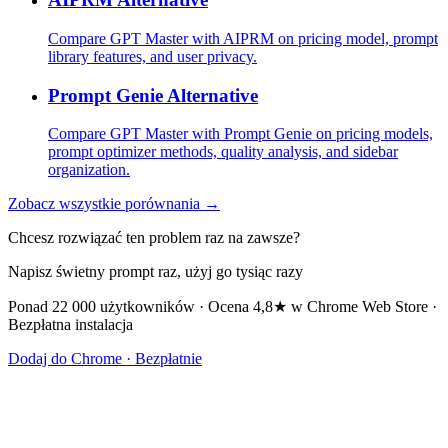
Compare GPT Master with AIPRM on pricing model, prompt
library features, and user privacy.
Prompt Genie Alternative
Compare GPT Master with Prompt Genie on pricing models,
prompt optimizer methods, quality analysis, and sidebar
organization.
Zobacz wszystkie porównania →
Chcesz rozwiązać ten problem raz na zawsze?
Napisz świetny prompt raz, użyj go tysiąc razy
Ponad 22 000 użytkowników · Ocena 4,8★ w Chrome Web Store ·
Bezpłatna instalacja
Dodaj do Chrome · Bezpłatnie