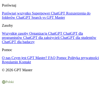
Porównaj
Porównaj wszystko
Superpower ChatGPT
Rozszerzenia do
folderów
ChatGPT Search vs GPT Master
Zasoby
Wszystkie zasoby
Organizacja ChatGPT
ChatGPT dla
programistów
ChatGPT dla założycieli
ChatGPT dla studentów
ChatGPT dla badaczy
Pomoc
O nas
Czym jest GPT Master?
FAQ
Pomoc
Polityka prywatności
Regulamin
Kontakt
© 2026 GPT Master
Polski