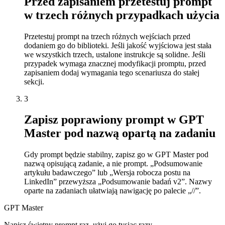
Przed zapisaniem przetestuj prompt
w trzech różnych przypadkach użycia
Przetestuj prompt na trzech różnych wejściach przed
dodaniem go do biblioteki. Jeśli jakość wyjściowa jest stała
we wszystkich trzech, ustalone instrukcje są solidne. Jeśli
przypadek wymaga znacznej modyfikacji promptu, przed
zapisaniem dodaj wymagania tego scenariusza do stałej
sekcji.
3
Zapisz poprawiony prompt w GPT
Master pod nazwą opartą na zadaniu
Gdy prompt będzie stabilny, zapisz go w GPT Master pod
nazwą opisującą zadanie, a nie prompt. „Podsumowanie
artykułu badawczego” lub „Wersja robocza postu na
LinkedIn” przewyższa „Podsumowanie badań v2”. Nazwy
oparte na zadaniach ułatwiają nawigację po palecie „//”.
GPT Master
Napisz świetny prompt raz, użyj go tysiąc razy