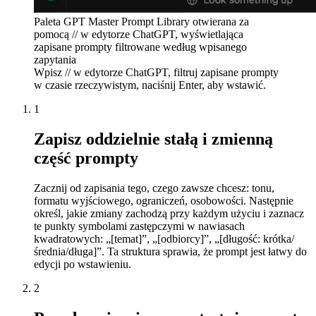
Paleta GPT Master Prompt Library otwierana za
pomocą // w edytorze ChatGPT, wyświetlająca
zapisane prompty filtrowane według wpisanego
zapytania
Wpisz // w edytorze ChatGPT, filtruj zapisane prompty
w czasie rzeczywistym, naciśnij Enter, aby wstawić.
1
Zapisz oddzielnie stałą i zmienną
część prompty
Zacznij od zapisania tego, czego zawsze chcesz: tonu,
formatu wyjściowego, ograniczeń, osobowości. Następnie
określ, jakie zmiany zachodzą przy każdym użyciu i zaznacz
te punkty symbolami zastępczymi w nawiasach
kwadratowych: „[temat]”, „[odbiorcy]”, „[długość: krótka/
średnia/długa]”. Ta struktura sprawia, że ​​prompt jest łatwy do
edycji po wstawieniu.
2