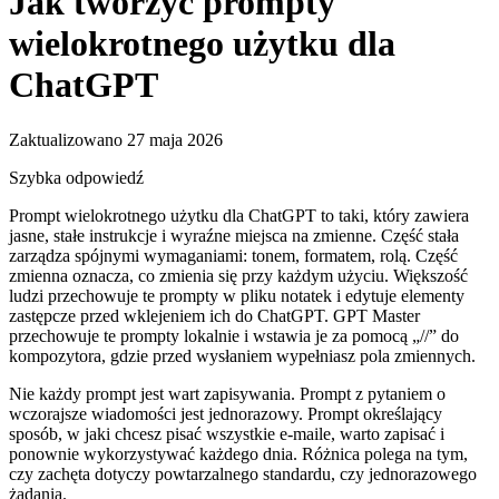
Jak tworzyć prompty
wielokrotnego użytku dla
ChatGPT
Zaktualizowano 27 maja 2026
Szybka odpowiedź
Prompt wielokrotnego użytku dla ChatGPT to taki, który zawiera
jasne, stałe instrukcje i wyraźne miejsca na zmienne. Część stała
zarządza spójnymi wymaganiami: tonem, formatem, rolą. Część
zmienna oznacza, co zmienia się przy każdym użyciu. Większość
ludzi przechowuje te prompty w pliku notatek i edytuje elementy
zastępcze przed wklejeniem ich do ChatGPT. GPT Master
przechowuje te prompty lokalnie i wstawia je za pomocą „//” do
kompozytora, gdzie przed wysłaniem wypełniasz pola zmiennych.
Nie każdy prompt jest wart zapisywania. Prompt z pytaniem o
wczorajsze wiadomości jest jednorazowy. Prompt określający
sposób, w jaki chcesz pisać wszystkie e-maile, warto zapisać i
ponownie wykorzystywać każdego dnia. Różnica polega na tym,
czy zachęta dotyczy powtarzalnego standardu, czy jednorazowego
żądania.