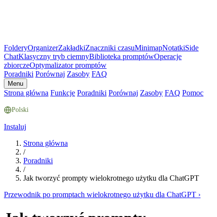
Foldery
Organizer
Zakładki
Znaczniki czasu
Minimap
Notatki
Side
Chat
Klasyczny tryb ciemny
Biblioteka promptów
Operacje
zbiorcze
Optymalizator promptów
Poradniki
Porównaj
Zasoby
FAQ
Menu
Strona główna
Funkcje
Poradniki
Porównaj
Zasoby
FAQ
Pomoc
Polski
Instaluj
Strona główna
/
Poradniki
/
Jak tworzyć prompty wielokrotnego użytku dla ChatGPT
Przewodnik po promptach wielokrotnego użytku dla ChatGPT
›