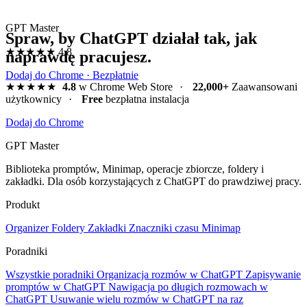
GPT Master
Spraw, by ChatGPT działał tak, jak
★★★★★
4.8
naprawdę pracujesz.
Dodaj do Chrome · Bezpłatnie
★★★★★
4.8
w Chrome Web Store
·
22,000+
Zaawansowani
użytkownicy
·
Free
bezpłatna instalacja
Dodaj do Chrome
GPT Master
Biblioteka promptów, Minimap, operacje zbiorcze, foldery i
zakładki. Dla osób korzystających z ChatGPT do prawdziwej pracy.
Produkt
Organizer
Foldery
Zakładki
Znaczniki czasu
Minimap
Poradniki
Wszystkie poradniki
Organizacja rozmów w ChatGPT
Zapisywanie
promptów w ChatGPT
Nawigacja po długich rozmowach w
ChatGPT
Usuwanie wielu rozmów w ChatGPT na raz