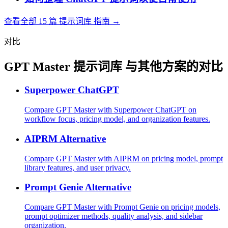
查看全部 15 篇 提示词库 指南 →
对比
GPT Master 提示词库 与其他方案的对比
Superpower ChatGPT
Compare GPT Master with Superpower ChatGPT on
workflow focus, pricing model, and organization features.
AIPRM Alternative
Compare GPT Master with AIPRM on pricing model, prompt
library features, and user privacy.
Prompt Genie Alternative
Compare GPT Master with Prompt Genie on pricing models,
prompt optimizer methods, quality analysis, and sidebar
organization.