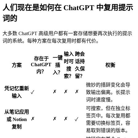
人们现在是如何在 ChatGPT 中复用提示
词的
大多数 ChatGPT 高级用户都有一套存储想要再次执行的提示
词的系统。每种方案在每次复用时都有代价。
输入
跨会
一键
存在于
时可
话持
ChatGPT
方案
插
权衡
搜
久保
内？
入？
索？
留？
微妙的措辞变化会导
凭记忆重新
✗
✗
✗
✓
致输出偏离。长提示
输入
词时速度慢。
可搜索，但在独立标
从笔记应用
签页中。每次复用都
✗
✗
✗
或 Notion
✓
需要切换标签页，容
复制
易取到错误的版本。