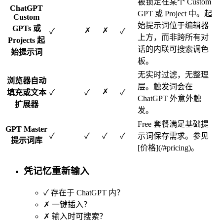
被锁定在某个 Custom
ChatGPT
GPT 或 Project 中。起
Custom
始提示词位于编辑器
GPTs 或
✗
✗
✓
✓
上方，而非跨所有对
Projects 起
话的内联可搜索调色
始提示词
板。
无实时过滤，无整理
浏览器自动
层。触发词会在
✗
填充或文本
✓
✓
✓
ChatGPT 外意外触
扩展器
发。
Free 套餐满足基础提
GPT Master
✓
✓
✓
✓
示词保存需求。参见
提示词库
[价格](/#pricing)。
凭记忆重新输入
✓
存在于 ChatGPT 内？
✗
一键插入？
✗
输入时可搜索？