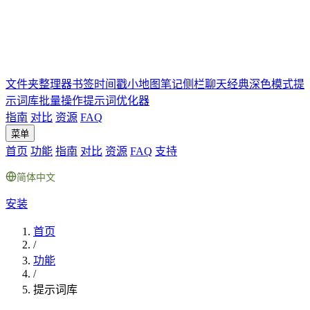
文件夹
整理器
书签
时间戳
小地图
笔记
侧栏聊天
经典深色模式
提
示词库
批量操作
提示词优化器
指南
对比
资源
FAQ
菜单
首页
功能
指南
对比
资源
FAQ
支持
简体中文
安装
首页
/
功能
/
提示词库