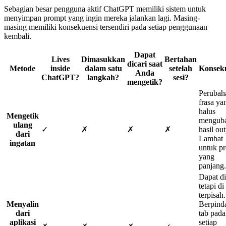
Sebagian besar pengguna aktif ChatGPT memiliki sistem untuk
menyimpan prompt yang ingin mereka jalankan lagi. Masing-
masing memiliki konsekuensi tersendiri pada setiap penggunaan
kembali.
Dapat
Lives
Dimasukkan
Bertahan
dicari saat
Metode
inside
dalam satu
setelah
Konsek
Anda
ChatGPT?
langkah?
sesi?
mengetik?
Perubah
frasa ya
halus
Mengetik
mengub
ulang
✓
✗
✗
✗
hasil out
dari
Lambat
ingatan
untuk p
yang
panjang.
Dapat di
tetapi di
terpisah.
Menyalin
Berpind
dari
tab pada
aplikasi
setiap