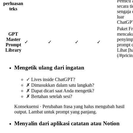
Pemicu a
perluasan
secara t
teks
sengaja 
luar
ChatGP
Paket Fr
GPT
mencak
Master
penyim
✓
✓
✓
✓
Prompt
prompt d
Library
Lihat [h
(/#pricin
Mengetik ulang dari ingatan
✓
Lives inside ChatGPT?
✗
Dimasukkan dalam satu langkah?
✗
Dapat dicari saat Anda mengetik?
✗
Bertahan setelah sesi?
Konsekuensi ·
Perubahan frasa yang halus mengubah hasil
output. Lambat untuk prompt yang panjang.
Menyalin dari aplikasi catatan atau Notion