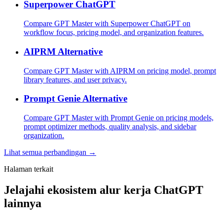
Superpower ChatGPT
Compare GPT Master with Superpower ChatGPT on
workflow focus, pricing model, and organization features.
AIPRM Alternative
Compare GPT Master with AIPRM on pricing model, prompt
library features, and user privacy.
Prompt Genie Alternative
Compare GPT Master with Prompt Genie on pricing models,
prompt optimizer methods, quality analysis, and sidebar
organization.
Lihat semua perbandingan →
Halaman terkait
Jelajahi ekosistem alur kerja ChatGPT
lainnya