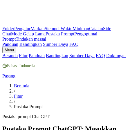
Folder
Pengatur
Markah
Stempel Waktu
Minimap
Catatan
Side
Chat
Mode Gelap Lama
Pustaka Prompt
Pengoptimal
Prompt
Tindakan massal
Panduan
Bandingkan
Sumber Daya
FAQ
Menu
Beranda
Fitur
Panduan
Bandingkan
Sumber Daya
FAQ
Dukungan
Bahasa Indonesia
Pasang
Beranda
/
Fitur
/
Pustaka Prompt
Pustaka prompt ChatGPT
Pustaka Prompt ChatGPT: Masukkan