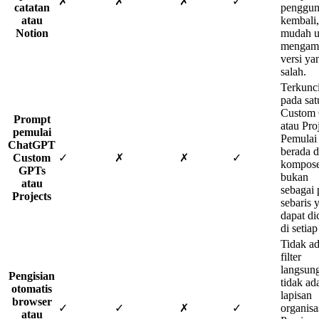
✗
✗
✗
✓
catatan
penggun
atau
kembali,
Notion
mudah u
mengam
versi ya
salah.
Terkunc
pada sat
Custom
Prompt
atau Proj
pemulai
Pemulai
ChatGPT
berada d
Custom
✓
✗
✗
✓
kompose
GPTs
bukan
atau
sebagai 
Projects
sebaris 
dapat di
di setiap
Tidak a
filter
langsun
Pengisian
tidak ad
otomatis
lapisan
browser
✓
✓
✗
✓
organisa
atau