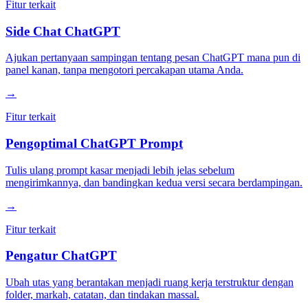
Fitur terkait
Side Chat ChatGPT
Ajukan pertanyaan sampingan tentang pesan ChatGPT mana pun di
panel kanan, tanpa mengotori percakapan utama Anda.
→
Fitur terkait
Pengoptimal ChatGPT Prompt
Tulis ulang prompt kasar menjadi lebih jelas sebelum
mengirimkannya, dan bandingkan kedua versi secara berdampingan.
→
Fitur terkait
Pengatur ChatGPT
Ubah utas yang berantakan menjadi ruang kerja terstruktur dengan
folder, markah, catatan, dan tindakan massal.