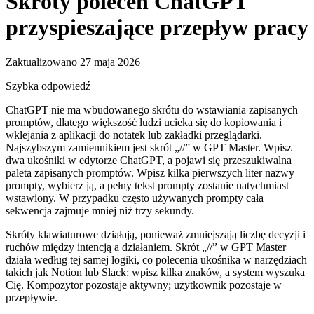
Skróty poleceń ChatGPT
przyspieszające przepływ pracy
Zaktualizowano 27 maja 2026
Szybka odpowiedź
ChatGPT nie ma wbudowanego skrótu do wstawiania zapisanych
promptów, dlatego większość ludzi ucieka się do kopiowania i
wklejania z aplikacji do notatek lub zakładki przeglądarki.
Najszybszym zamiennikiem jest skrót „//” w GPT Master. Wpisz
dwa ukośniki w edytorze ChatGPT, a pojawi się przeszukiwalna
paleta zapisanych promptów. Wpisz kilka pierwszych liter nazwy
prompty, wybierz ją, a pełny tekst prompty zostanie natychmiast
wstawiony. W przypadku często używanych prompty cała
sekwencja zajmuje mniej niż trzy sekundy.
Skróty klawiaturowe działają, ponieważ zmniejszają liczbę decyzji i
ruchów między intencją a działaniem. Skrót „//” w GPT Master
działa według tej samej logiki, co polecenia ukośnika w narzędziach
takich jak Notion lub Slack: wpisz kilka znaków, a system wyszuka
Cię. Kompozytor pozostaje aktywny; użytkownik pozostaje w
przepływie.