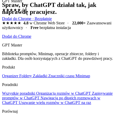
GPT Master
Spraw, by ChatGPT działał tak, jak
★★★★★
4.8
naprawdę pracujesz.
Dodaj do Chrome · Bezpłatnie
★★★★★
4.8
w Chrome Web Store
·
22,000+
Zaawansowani
użytkownicy
·
Free
bezpłatna instalacja
Dodaj do Chrome
GPT Master
Biblioteka promptów, Minimap, operacje zbiorcze, foldery i
zakładki. Dla osób korzystających z ChatGPT do prawdziwej pracy.
Produkt
Organizer
Foldery
Zakładki
Znaczniki czasu
Minimap
Poradniki
Wszystkie poradniki
Organizacja rozmów w ChatGPT
Zapisywanie
promptów w ChatGPT
Nawigacja po długich rozmowach w
ChatGPT
Usuwanie wielu rozmów w ChatGPT na raz
Porównaj