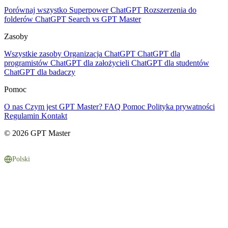
Porównaj wszystko
Superpower ChatGPT
Rozszerzenia do
folderów
ChatGPT Search vs GPT Master
Zasoby
Wszystkie zasoby
Organizacja ChatGPT
ChatGPT dla
programistów
ChatGPT dla założycieli
ChatGPT dla studentów
ChatGPT dla badaczy
Pomoc
O nas
Czym jest GPT Master?
FAQ
Pomoc
Polityka prywatności
Regulamin
Kontakt
© 2026 GPT Master
Polski