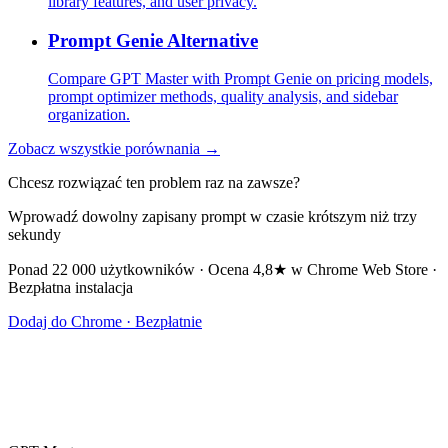
library features, and user privacy.
Prompt Genie Alternative
Compare GPT Master with Prompt Genie on pricing models,
prompt optimizer methods, quality analysis, and sidebar
organization.
Zobacz wszystkie porównania →
Chcesz rozwiązać ten problem raz na zawsze?
Wprowadź dowolny zapisany prompt w czasie krótszym niż trzy
sekundy
Ponad 22 000 użytkowników · Ocena 4,8★ w Chrome Web Store ·
Bezpłatna instalacja
Dodaj do Chrome · Bezpłatnie