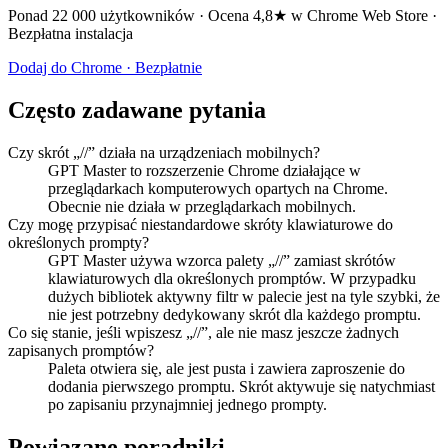
Ponad 22 000 użytkowników · Ocena 4,8★ w Chrome Web Store ·
Bezpłatna instalacja
Dodaj do Chrome · Bezpłatnie
Często zadawane pytania
Czy skrót „//” działa na urządzeniach mobilnych?
GPT Master to rozszerzenie Chrome działające w
przeglądarkach komputerowych opartych na Chrome.
Obecnie nie działa w przeglądarkach mobilnych.
Czy mogę przypisać niestandardowe skróty klawiaturowe do
określonych prompty?
GPT Master używa wzorca palety „//” zamiast skrótów
klawiaturowych dla określonych promptów. W przypadku
dużych bibliotek aktywny filtr w palecie jest na tyle szybki, że
nie jest potrzebny dedykowany skrót dla każdego promptu.
Co się stanie, jeśli wpiszesz „//”, ale nie masz jeszcze żadnych
zapisanych promptów?
Paleta otwiera się, ale jest pusta i zawiera zaproszenie do
dodania pierwszego promptu. Skrót aktywuje się natychmiast
po zapisaniu przynajmniej jednego prompty.
Powiązane poradniki