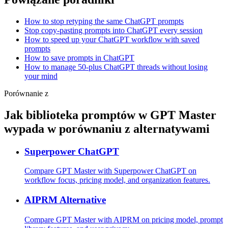
How to stop retyping the same ChatGPT prompts
Stop copy-pasting prompts into ChatGPT every session
How to speed up your ChatGPT workflow with saved
prompts
How to save prompts in ChatGPT
How to manage 50-plus ChatGPT threads without losing
your mind
Porównanie z
Jak biblioteka promptów w GPT Master
wypada w porównaniu z alternatywami
Superpower ChatGPT
Compare GPT Master with Superpower ChatGPT on
workflow focus, pricing model, and organization features.
AIPRM Alternative
Compare GPT Master with AIPRM on pricing model, prompt