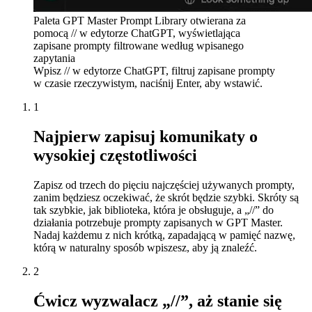
Paleta GPT Master Prompt Library otwierana za
pomocą // w edytorze ChatGPT, wyświetlająca
zapisane prompty filtrowane według wpisanego
zapytania
Wpisz // w edytorze ChatGPT, filtruj zapisane prompty
w czasie rzeczywistym, naciśnij Enter, aby wstawić.
1
Najpierw zapisuj komunikaty o
wysokiej częstotliwości
Zapisz od trzech do pięciu najczęściej używanych prompty,
zanim będziesz oczekiwać, że skrót będzie szybki. Skróty są
tak szybkie, jak biblioteka, która je obsługuje, a „//” do
działania potrzebuje prompty zapisanych w GPT Master.
Nadaj każdemu z nich krótką, zapadającą w pamięć nazwę,
którą w naturalny sposób wpiszesz, aby ją znaleźć.
2
Ćwicz wyzwalacz „//”, aż stanie się