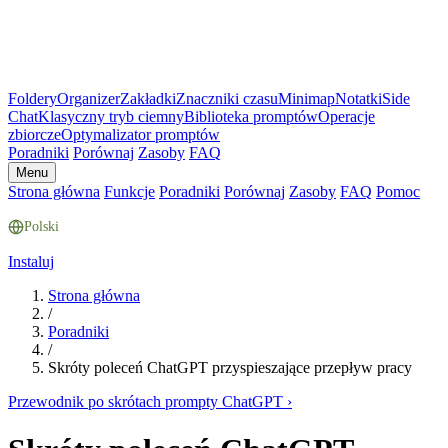
Foldery
Organizer
Zakładki
Znaczniki czasu
Minimap
Notatki
Side
Chat
Klasyczny tryb ciemny
Biblioteka promptów
Operacje
zbiorcze
Optymalizator promptów
Poradniki
Porównaj
Zasoby
FAQ
Menu
Strona główna
Funkcje
Poradniki
Porównaj
Zasoby
FAQ
Pomoc
Polski
Instaluj
Strona główna
/
Poradniki
/
Skróty poleceń ChatGPT przyspieszające przepływ pracy
Przewodnik po skrótach prompty ChatGPT
›