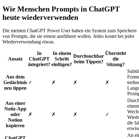
Wie Menschen Prompts in ChatGPT
heute wiederverwenden
Die meisten ChatGPT Power User haben ein System zum Speichern
von Prompts, die sie erneut ausführen wollen. Jedes kostet bei jeder
Wiederverwendung etwas.
In
In einem
Übersteht
Durchsuchbar
Ansatz
ChatGPT
Schritt
die
beim Tippen?
integriert?
einfügen?
Sitzung?
Subtil
Aus dem
Formu
Gedächtnis
✓
✗
✗
✗
treibe
neu tippen
Langs
Promp
Durch
Aus einer
einem
Notiz-App
Wechs
oder
✗
✗
✗
✓
Wiede
Notion
die fa
kopieren
erwis
An e
ChatGPT