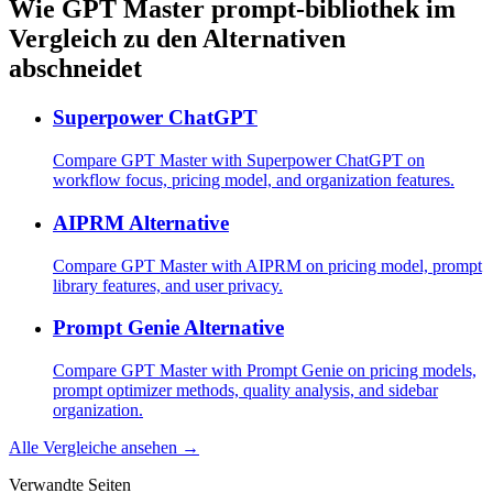
Wie GPT Master prompt-bibliothek im
Vergleich zu den Alternativen
abschneidet
Superpower ChatGPT
Compare GPT Master with Superpower ChatGPT on
workflow focus, pricing model, and organization features.
AIPRM Alternative
Compare GPT Master with AIPRM on pricing model, prompt
library features, and user privacy.
Prompt Genie Alternative
Compare GPT Master with Prompt Genie on pricing models,
prompt optimizer methods, quality analysis, and sidebar
organization.
Alle Vergleiche ansehen →
Verwandte Seiten