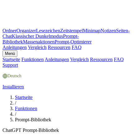
Ordner
Organizer
Lesezeichen
Zeitstempel
Minimap
Notizen
Seiten-
Chat
Klassischer Dunkelmodus
Prompt-
Bibliothek
Massenaktionen
Prompt-Optimierer
Anleitungen
Vergleich
Ressourcen
FAQ
Menü
Startseite
Funktionen
Anleitungen
Vergleich
Ressourcen
FAQ
Support
Deutsch
Installieren
Startseite
/
Funktionen
/
Prompt-Bibliothek
ChatGPT Prompt-Bibliothek