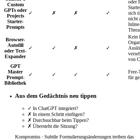
oder 
Custom
Start
GPTs oder
✓
✗
✗
✓
sich 
Projects
nicht
Starter-
Inline
Prompts
Threa
Kein L
Browser-
Organ
Autofill
✓
✓
✗
✓
Auslö
oder Text-
verse
Expander
von 
GPT
Master
Free-T
✓
✓
✓
✓
Prompt-
für g
Bibliothek
Aus dem Gedächtnis neu tippen
✓
In ChatGPT integriert?
✗
In einem Schritt einfügen?
✗
Durchsuchbar beim Tippen?
✗
Übersteht die Sitzung?
Kompromiss ·
Subtile Formulierungsänderungen treiben das