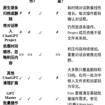
作？
星？
原生逐条
耗时随对话数量线性
✗
✗
✗
归档或删
✓
增长。每次操作都有
除
确认对话框。
将对话移
仍然是逐条操作。
入
✗
✗
✗
✓
Project 成员资格不是
ChatGPT
文件夹系统。
Project
依靠时间
积压内容持续增加。
顺序，忽
n/a
n/a
n/a
✓
重要对话会被推出视
略积压内
野。
容
大多数只覆盖删除和
其他
归档。在同一批次中
ChatGPT
✗
✓
✓
✓
移入文件夹和加星较
清理扩展
为罕见。
Free 套餐满足基础批
GPT
Master
✓
✓
✓
✓
量操作需求。参见
批量操作
[价格](/#pricing)。