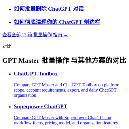
如何批量删除 ChatGPT 对话
如何彻底清理你的 ChatGPT 侧边栏
查看全部 13 篇 批量操作 指南 →
对比
GPT Master 批量操作 与其他方案的对比
ChatGPT Toolbox
Compare GPT Master and ChatGPT Toolbox on platform
scope, account requirements, export, and daily ChatGPT
organization.
Superpower ChatGPT
Compare GPT Master with Superpower ChatGPT on
workflow focus, pricing model, and organization features.