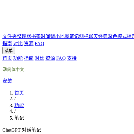
文件夹
整理器
书签
时间戳
小地图
笔记
侧栏聊天
经典深色模式
提
指南
对比
资源
FAQ
菜单
首页
功能
指南
对比
资源
FAQ
支持
简体中文
安装
首页
/
功能
/
笔记
ChatGPT 对话笔记