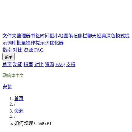
文件夹
整理器
书签
时间戳
小地图
笔记
侧栏聊天
经典深色模式
提
示词库
批量操作
提示词优化器
指南
对比
资源
FAQ
菜单
首页
功能
指南
对比
资源
FAQ
支持
简体中文
安装
首页
/
资源
/
如何整理 ChatGPT