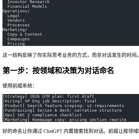
  Investor Research
  Financial Models
Operations/
  Legal
  Vendors
  Processes
Marketing/
  Copy & Content
  Campaigns
  Pricing
这一结构反映了你实际思考业务的方式，而非对话发生的时间
第一步：按领域和决策为对话命名
使用前缀系统：
[Strategy] 2026 GTM plan: first draft
[Hiring] VP Eng job description: final
[Product] Search feature scoping: v2 requirements
[Fundraising] Series A deck: narrative structure
[Ops] SOC 2 compliance checklist
[Marketing] Homepage copy: pricing section rewrite
好的命名让你通过 ChatGPT 内置搜索找到对话。前缀让按领