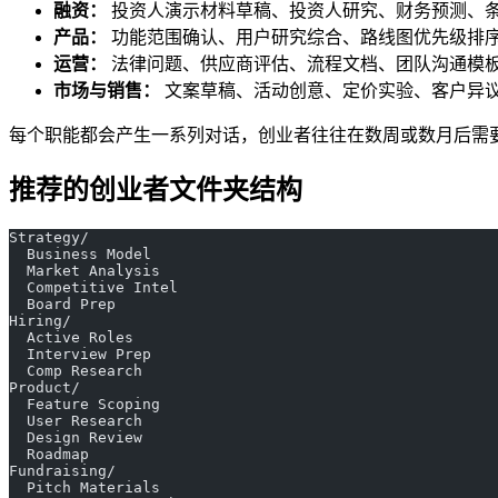
融资：
投资人演示材料草稿、投资人研究、财务预测、
产品：
功能范围确认、用户研究综合、路线图优先级排
运营：
法律问题、供应商评估、流程文档、团队沟通模
市场与销售：
文案草稿、活动创意、定价实验、客户异
每个职能都会产生一系列对话，创业者往往在数周或数月后需
推荐的创业者文件夹结构
Strategy/
  Business Model
  Market Analysis
  Competitive Intel
  Board Prep
Hiring/
  Active Roles
  Interview Prep
  Comp Research
Product/
  Feature Scoping
  User Research
  Design Review
  Roadmap
Fundraising/
  Pitch Materials