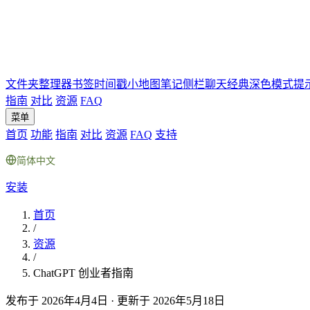
文件夹
整理器
书签
时间戳
小地图
笔记
侧栏聊天
经典深色模式
提
指南
对比
资源
FAQ
菜单
首页
功能
指南
对比
资源
FAQ
支持
简体中文
安装
首页
/
资源
/
ChatGPT 创业者指南
发布于 2026年4月4日
·
更新于 2026年5月18日