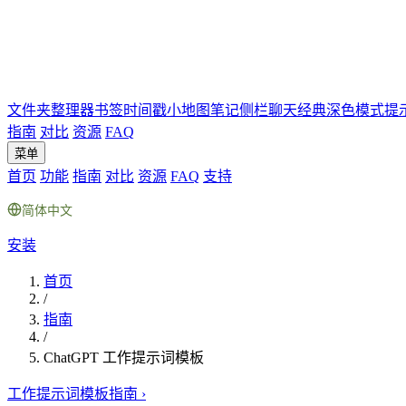
文件夹
整理器
书签
时间戳
小地图
笔记
侧栏聊天
经典深色模式
提
指南
对比
资源
FAQ
菜单
首页
功能
指南
对比
资源
FAQ
支持
简体中文
安装
首页
/
指南
/
ChatGPT 工作提示词模板
工作提示词模板指南
›