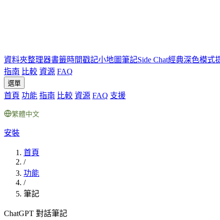
資料夾
整理器
書籤
時間戳記
小地圖
筆記
Side Chat
經典深色模式
指南
比較
資源
FAQ
選單
首頁
功能
指南
比較
資源
FAQ
支援
繁體中文
安裝
首頁
/
功能
/
筆記
ChatGPT 對話筆記