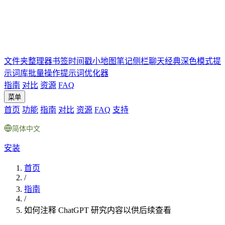
文件夹
整理器
书签
时间戳
小地图
笔记
侧栏聊天
经典深色模式
提
示词库
批量操作
提示词优化器
指南
对比
资源
FAQ
菜单
首页
功能
指南
对比
资源
FAQ
支持
简体中文
安装
首页
/
指南
/
如何注释 ChatGPT 研究内容以供后续查看