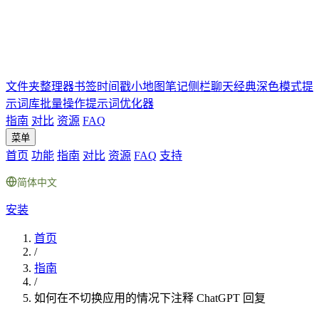
文件夹
整理器
书签
时间戳
小地图
笔记
侧栏聊天
经典深色模式
提
示词库
批量操作
提示词优化器
指南
对比
资源
FAQ
菜单
首页
功能
指南
对比
资源
FAQ
支持
简体中文
安装
首页
/
指南
/
如何在不切换应用的情况下注释 ChatGPT 回复