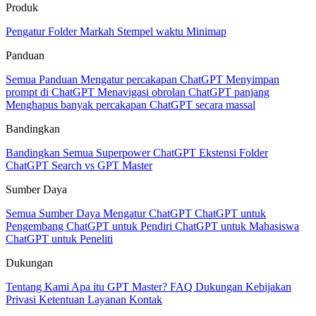
Produk
Pengatur
Folder
Markah
Stempel waktu
Minimap
Panduan
Semua Panduan
Mengatur percakapan ChatGPT
Menyimpan
prompt di ChatGPT
Menavigasi obrolan ChatGPT panjang
Menghapus banyak percakapan ChatGPT secara massal
Bandingkan
Bandingkan Semua
Superpower ChatGPT
Ekstensi Folder
ChatGPT Search vs GPT Master
Sumber Daya
Semua Sumber Daya
Mengatur ChatGPT
ChatGPT untuk
Pengembang
ChatGPT untuk Pendiri
ChatGPT untuk Mahasiswa
ChatGPT untuk Peneliti
Dukungan
Tentang Kami
Apa itu GPT Master?
FAQ
Dukungan
Kebijakan
Privasi
Ketentuan Layanan
Kontak