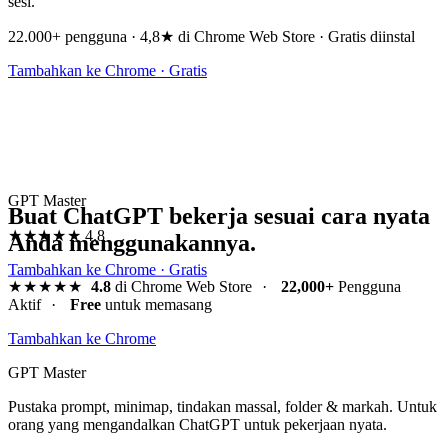
sesi.
22.000+ pengguna · 4,8★ di Chrome Web Store · Gratis diinstal
Tambahkan ke Chrome · Gratis
GPT Master
Buat ChatGPT bekerja sesuai cara nyata
★★★★★
4.8
Anda menggunakannya.
Tambahkan ke Chrome · Gratis
★★★★★
4.8
di Chrome Web Store
·
22,000+
Pengguna
Aktif
·
Free
untuk memasang
Tambahkan ke Chrome
GPT Master
Pustaka prompt, minimap, tindakan massal, folder & markah. Untuk
orang yang mengandalkan ChatGPT untuk pekerjaan nyata.