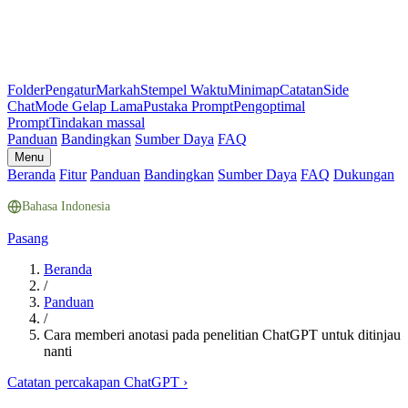
Folder
Pengatur
Markah
Stempel Waktu
Minimap
Catatan
Side
Chat
Mode Gelap Lama
Pustaka Prompt
Pengoptimal
Prompt
Tindakan massal
Panduan
Bandingkan
Sumber Daya
FAQ
Menu
Beranda
Fitur
Panduan
Bandingkan
Sumber Daya
FAQ
Dukungan
Bahasa Indonesia
Pasang
Beranda
/
Panduan
/
Cara memberi anotasi pada penelitian ChatGPT untuk ditinjau
nanti
Catatan percakapan ChatGPT
›