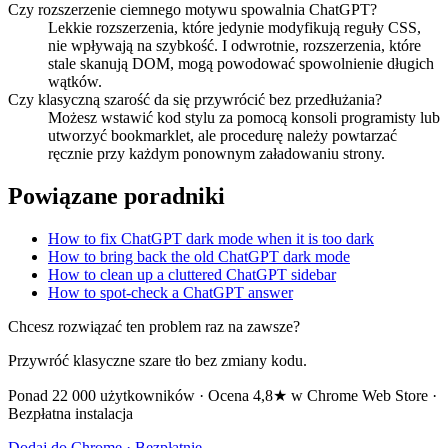
Czy rozszerzenie ciemnego motywu spowalnia ChatGPT?
Lekkie rozszerzenia, które jedynie modyfikują reguły CSS,
nie wpływają na szybkość. I odwrotnie, rozszerzenia, które
stale skanują DOM, mogą powodować spowolnienie długich
wątków.
Czy klasyczną szarość da się przywrócić bez przedłużania?
Możesz wstawić kod stylu za pomocą konsoli programisty lub
utworzyć bookmarklet, ale procedurę należy powtarzać
ręcznie przy każdym ponownym załadowaniu strony.
Powiązane poradniki
How to fix ChatGPT dark mode when it is too dark
How to bring back the old ChatGPT dark mode
How to clean up a cluttered ChatGPT sidebar
How to spot-check a ChatGPT answer
Chcesz rozwiązać ten problem raz na zawsze?
Przywróć klasyczne szare tło bez zmiany kodu.
Ponad 22 000 użytkowników · Ocena 4,8★ w Chrome Web Store ·
Bezpłatna instalacja
Dodaj do Chrome · Bezpłatnie