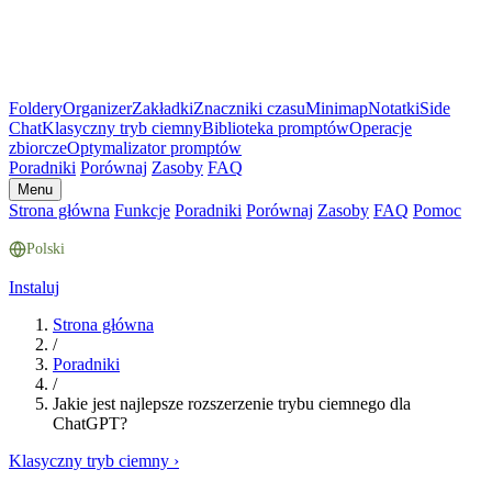
Foldery
Organizer
Zakładki
Znaczniki czasu
Minimap
Notatki
Side
Chat
Klasyczny tryb ciemny
Biblioteka promptów
Operacje
zbiorcze
Optymalizator promptów
Poradniki
Porównaj
Zasoby
FAQ
Menu
Strona główna
Funkcje
Poradniki
Porównaj
Zasoby
FAQ
Pomoc
Polski
Instaluj
Strona główna
/
Poradniki
/
Jakie jest najlepsze rozszerzenie trybu ciemnego dla
ChatGPT?
Klasyczny tryb ciemny
›