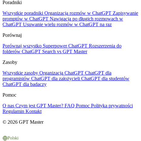
Poradniki
Wszystkie poradniki
Organizacja rozmów w ChatGPT
Zapisywanie
promptów w ChatGPT
Nawigacja po długich rozmowach w
ChatGPT
Usuwanie wielu rozmów w ChatGPT na raz
Porównaj
Porównaj wszystko
Superpower ChatGPT
Rozszerzenia do
folderów
ChatGPT Search vs GPT Master
Zasoby
Wszystkie zasoby
Organizacja ChatGPT
ChatGPT dla
programistów
ChatGPT dla założycieli
ChatGPT dla studentów
ChatGPT dla badaczy
Pomoc
O nas
Czym jest GPT Master?
FAQ
Pomoc
Polityka prywatności
Regulamin
Kontakt
© 2026 GPT Master
Polski