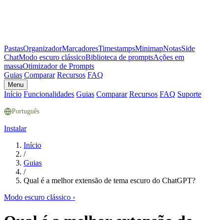
Pastas
Organizador
Marcadores
Timestamps
Minimap
Notas
Side
Chat
Modo escuro clássico
Biblioteca de prompts
Ações em
massa
Otimizador de Prompts
Guias
Comparar
Recursos
FAQ
Menu
Início
Funcionalidades
Guias
Comparar
Recursos
FAQ
Suporte
Português
Instalar
Início
/
Guias
/
Qual é a melhor extensão de tema escuro do ChatGPT?
Modo escuro clássico
›