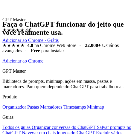
GPT Master
Faça o ChatGPT funcionar do jeito que
★★★★★
4.8
você realmente usa.
Adicionar ao Chrome · Grátis
★★★★★
4.8
na Chrome Web Store
·
22,000+
Usuários
avançados
·
Free
para instalar
Adicionar ao Chrome
GPT Master
Biblioteca de prompts, minimap, ações em massa, pastas e
marcadores. Para quem depende do ChatGPT para trabalho real.
Produto
Organizador
Pastas
Marcadores
Timestamps
Minimap
Guias
Todos os guias
Organizar conversas do ChatGPT
Salvar prompts no
ChatGPT
Navegar em chats longos do ChatGPT
Excluir vários