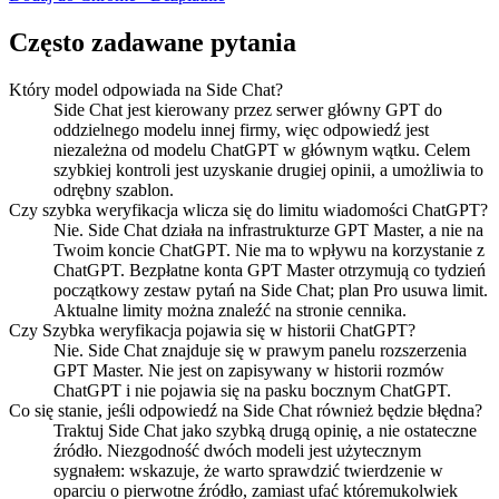
Często zadawane pytania
Który model odpowiada na Side Chat?
Side Chat jest kierowany przez serwer główny GPT do
oddzielnego modelu innej firmy, więc odpowiedź jest
niezależna od modelu ChatGPT w głównym wątku. Celem
szybkiej kontroli jest uzyskanie drugiej opinii, a umożliwia to
odrębny szablon.
Czy szybka weryfikacja wlicza się do limitu wiadomości ChatGPT?
Nie. Side Chat działa na infrastrukturze GPT Master, a nie na
Twoim koncie ChatGPT. Nie ma to wpływu na korzystanie z
ChatGPT. Bezpłatne konta GPT Master otrzymują co tydzień
początkowy zestaw pytań na Side Chat; plan Pro usuwa limit.
Aktualne limity można znaleźć na stronie cennika.
Czy Szybka weryfikacja pojawia się w historii ChatGPT?
Nie. Side Chat znajduje się w prawym panelu rozszerzenia
GPT Master. Nie jest on zapisywany w historii rozmów
ChatGPT i nie pojawia się na pasku bocznym ChatGPT.
Co się stanie, jeśli odpowiedź na Side Chat również będzie błędna?
Traktuj Side Chat jako szybką drugą opinię, a nie ostateczne
źródło. Niezgodność dwóch modeli jest użytecznym
sygnałem: wskazuje, że warto sprawdzić twierdzenie w
oparciu o pierwotne źródło, zamiast ufać któremukolwiek