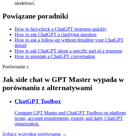
modelowi.
Powiązane poradniki
How to fact-check a ChatGPT response quickly
How to ask ChatGPT a clarifying question
How to ask a follow-up without derailing your ChatGPT
thread
How to ask ChatGPT about a specific part of a response
How to annotate a ChatGPT conversation
Porównanie z
Jak side chat w GPT Master wypada w
porównaniu z alternatywami
ChatGPT Toolbox
Compare GPT Master and ChatGPT Toolbox on platform
scope, account requirements, export, and daily ChatGPT
organization.
Zobacz wszystkie porównania →