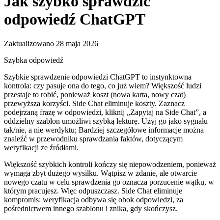
Jak szybko sprawdzić
odpowiedź ChatGPT
Zaktualizowano 28 maja 2026
Szybka odpowiedź
Szybkie sprawdzenie odpowiedzi ChatGPT to instynktowna
kontrola: czy pasuje ona do tego, co już wiem? Większość ludzi
przestaje to robić, ponieważ koszt (nowa karta, nowy czat)
przewyższa korzyści. Side Chat eliminuje koszty. Zaznacz
podejrzaną frazę w odpowiedzi, kliknij „Zapytaj na Side Chat”, a
oddzielny szablon umożliwi szybką lekturę. Użyj go jako sygnału
tak/nie, a nie werdyktu; Bardziej szczegółowe informacje można
znaleźć w przewodniku sprawdzania faktów, dotyczącym
weryfikacji ze źródłami.
Większość szybkich kontroli kończy się niepowodzeniem, ponieważ
wymaga zbyt dużego wysiłku. Wątpisz w zdanie, ale otwarcie
nowego czatu w celu sprawdzenia go oznacza porzucenie wątku, w
którym pracujesz. Więc odpuszczasz. Side Chat eliminuje
kompromis: weryfikacja odbywa się obok odpowiedzi, za
pośrednictwem innego szablonu i znika, gdy skończysz.