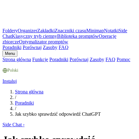
Foldery
Organizer
Zakładki
Znaczniki czasu
Minimap
Notatki
Side
Chat
Klasyczny tryb ciemny
Biblioteka promptów
Operacje
zbiorcze
Optymalizator promptów
Poradniki
Porównaj
Zasoby
FAQ
Menu
Strona główna
Funkcje
Poradniki
Porównaj
Zasoby
FAQ
Pomoc
Polski
Instaluj
Strona główna
/
Poradniki
/
Jak szybko sprawdzić odpowiedź ChatGPT
Side Chat
›