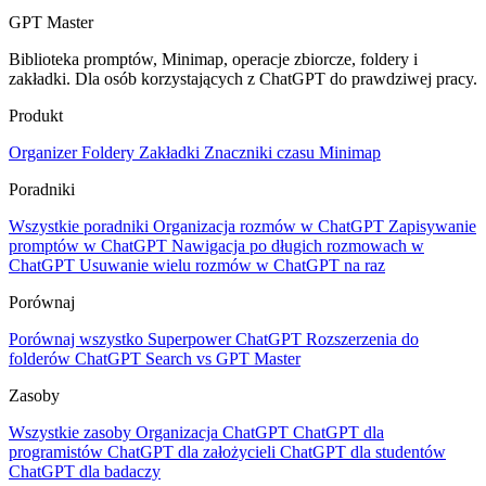
GPT Master
Biblioteka promptów, Minimap, operacje zbiorcze, foldery i
zakładki. Dla osób korzystających z ChatGPT do prawdziwej pracy.
Produkt
Organizer
Foldery
Zakładki
Znaczniki czasu
Minimap
Poradniki
Wszystkie poradniki
Organizacja rozmów w ChatGPT
Zapisywanie
promptów w ChatGPT
Nawigacja po długich rozmowach w
ChatGPT
Usuwanie wielu rozmów w ChatGPT na raz
Porównaj
Porównaj wszystko
Superpower ChatGPT
Rozszerzenia do
folderów
ChatGPT Search vs GPT Master
Zasoby
Wszystkie zasoby
Organizacja ChatGPT
ChatGPT dla
programistów
ChatGPT dla założycieli
ChatGPT dla studentów
ChatGPT dla badaczy