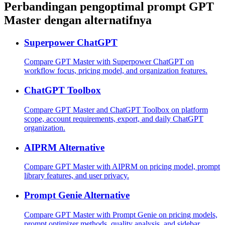
Perbandingan pengoptimal prompt GPT
Master dengan alternatifnya
Superpower ChatGPT
Compare GPT Master with Superpower ChatGPT on
workflow focus, pricing model, and organization features.
ChatGPT Toolbox
Compare GPT Master and ChatGPT Toolbox on platform
scope, account requirements, export, and daily ChatGPT
organization.
AIPRM Alternative
Compare GPT Master with AIPRM on pricing model, prompt
library features, and user privacy.
Prompt Genie Alternative
Compare GPT Master with Prompt Genie on pricing models,
prompt optimizer methods, quality analysis, and sidebar