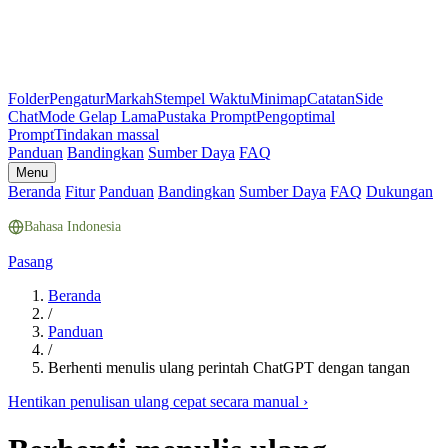
Folder
Pengatur
Markah
Stempel Waktu
Minimap
Catatan
Side
Chat
Mode Gelap Lama
Pustaka Prompt
Pengoptimal
Prompt
Tindakan massal
Panduan
Bandingkan
Sumber Daya
FAQ
Menu
Beranda
Fitur
Panduan
Bandingkan
Sumber Daya
FAQ
Dukungan
Bahasa Indonesia
Pasang
Beranda
/
Panduan
/
Berhenti menulis ulang perintah ChatGPT dengan tangan
Hentikan penulisan ulang cepat secara manual
›