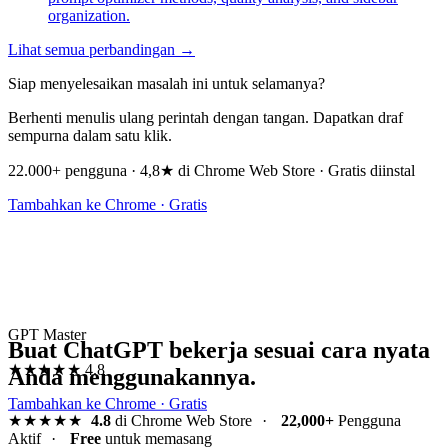
organization.
Lihat semua perbandingan →
Siap menyelesaikan masalah ini untuk selamanya?
Berhenti menulis ulang perintah dengan tangan. Dapatkan draf
sempurna dalam satu klik.
22.000+ pengguna · 4,8★ di Chrome Web Store · Gratis diinstal
Tambahkan ke Chrome · Gratis
GPT Master
Buat ChatGPT bekerja sesuai cara nyata
★★★★★
4.8
Anda menggunakannya.
Tambahkan ke Chrome · Gratis
★★★★★
4.8
di Chrome Web Store
·
22,000+
Pengguna
Aktif
·
Free
untuk memasang