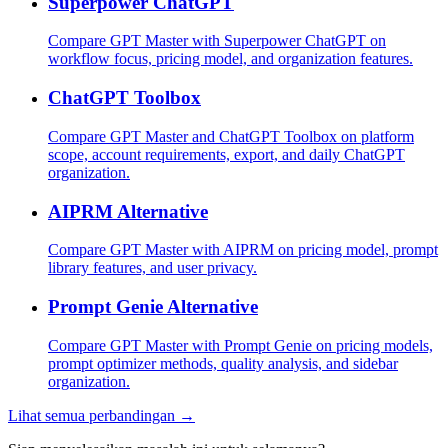
Superpower ChatGPT
Compare GPT Master with Superpower ChatGPT on
workflow focus, pricing model, and organization features.
ChatGPT Toolbox
Compare GPT Master and ChatGPT Toolbox on platform
scope, account requirements, export, and daily ChatGPT
organization.
AIPRM Alternative
Compare GPT Master with AIPRM on pricing model, prompt
library features, and user privacy.
Prompt Genie Alternative
Compare GPT Master with Prompt Genie on pricing models,
prompt optimizer methods, quality analysis, and sidebar
organization.
Lihat semua perbandingan →