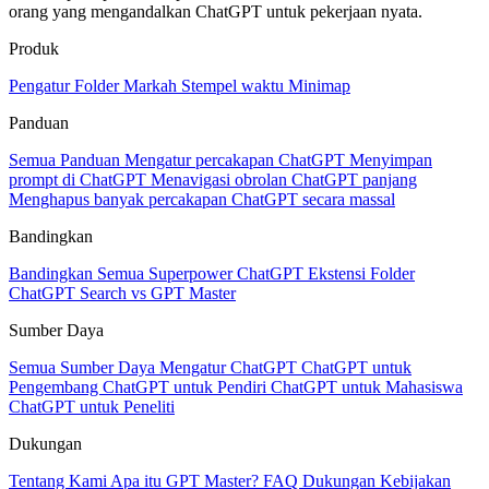
orang yang mengandalkan ChatGPT untuk pekerjaan nyata.
Produk
Pengatur
Folder
Markah
Stempel waktu
Minimap
Panduan
Semua Panduan
Mengatur percakapan ChatGPT
Menyimpan
prompt di ChatGPT
Menavigasi obrolan ChatGPT panjang
Menghapus banyak percakapan ChatGPT secara massal
Bandingkan
Bandingkan Semua
Superpower ChatGPT
Ekstensi Folder
ChatGPT Search vs GPT Master
Sumber Daya
Semua Sumber Daya
Mengatur ChatGPT
ChatGPT untuk
Pengembang
ChatGPT untuk Pendiri
ChatGPT untuk Mahasiswa
ChatGPT untuk Peneliti
Dukungan
Tentang Kami
Apa itu GPT Master?
FAQ
Dukungan
Kebijakan