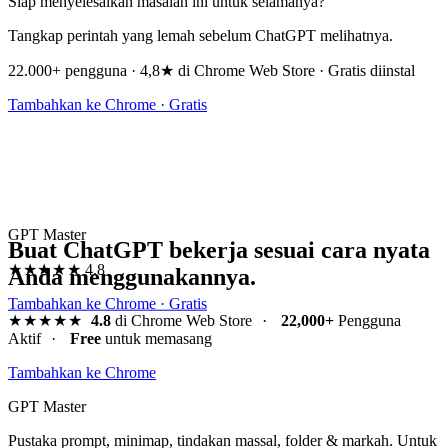
Siap menyelesaikan masalah ini untuk selamanya?
Tangkap perintah yang lemah sebelum ChatGPT melihatnya.
22.000+ pengguna · 4,8★ di Chrome Web Store · Gratis diinstal
Tambahkan ke Chrome · Gratis
GPT Master
Buat ChatGPT bekerja sesuai cara nyata
★★★★★
4.8
Anda menggunakannya.
Tambahkan ke Chrome · Gratis
★★★★★
4.8
di Chrome Web Store
·
22,000+
Pengguna
Aktif
·
Free
untuk memasang
Tambahkan ke Chrome
GPT Master
Pustaka prompt, minimap, tindakan massal, folder & markah. Untuk