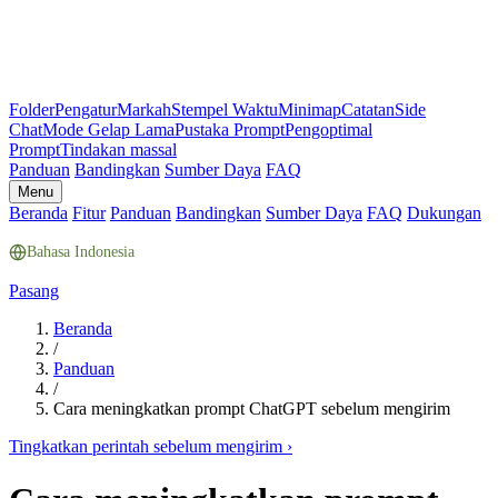
Folder
Pengatur
Markah
Stempel Waktu
Minimap
Catatan
Side
Chat
Mode Gelap Lama
Pustaka Prompt
Pengoptimal
Prompt
Tindakan massal
Panduan
Bandingkan
Sumber Daya
FAQ
Menu
Beranda
Fitur
Panduan
Bandingkan
Sumber Daya
FAQ
Dukungan
Bahasa Indonesia
Pasang
Beranda
/
Panduan
/
Cara meningkatkan prompt ChatGPT sebelum mengirim
Tingkatkan perintah sebelum mengirim
›