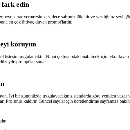
 fark edin
rmeye karar vermezsiniz; sadece sabrınız tükenir ve yazdığınız şeyi gö
buna en çok ihtiyaç duyan prompt'lardır.
eyi koruyun
trol listesini uygulamaktır. Nihai çıktıya odaklanabilmek için tekrarla
 düzeyde prompt'lar sunar.
ın
ın. İyi bir gününüzde uygulayacağınız standarda göre yeniden yazar ve
r; Pro sınırı kaldırır. Güncel sayılar için ücretlendirme sayfamıza bakın
alın.