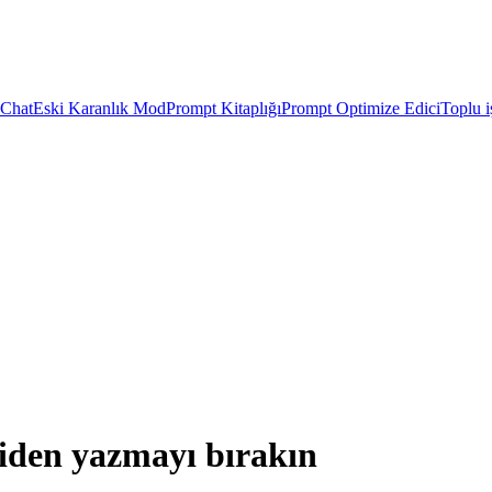
 Chat
Eski Karanlık Mod
Prompt Kitaplığı
Prompt Optimize Edici
Toplu i
iden yazmayı bırakın