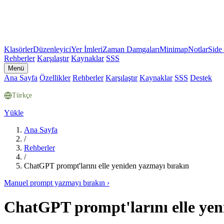
Klasörler
Düzenleyici
Yer İmleri
Zaman Damgaları
Minimap
Notlar
Side
Rehberler
Karşılaştır
Kaynaklar
SSS
Menü
Ana Sayfa
Özellikler
Rehberler
Karşılaştır
Kaynaklar
SSS
Destek
Türkçe
Yükle
Ana Sayfa
/
Rehberler
/
ChatGPT prompt'larını elle yeniden yazmayı bırakın
Manuel prompt yazmayı bırakın
›
ChatGPT prompt'larını elle yen