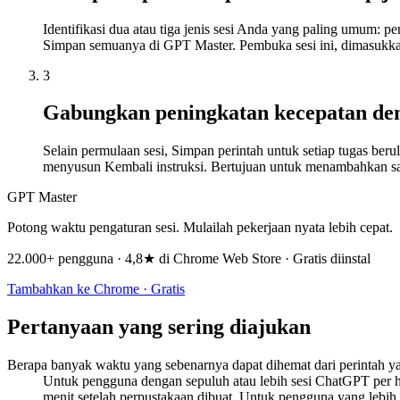
Identifikasi dua atau tiga jenis sesi Anda yang paling umum: pe
Simpan semuanya di GPT Master. Pembuka sesi ini, dimasukkan
3
Gabungkan peningkatan kecepatan den
Selain permulaan sesi, Simpan perintah untuk setiap tugas be
menyusun Kembali instruksi. Bertujuan untuk menambahkan sat
GPT Master
Potong waktu pengaturan sesi. Mulailah pekerjaan nyata lebih cepat.
22.000+ pengguna · 4,8★ di Chrome Web Store · Gratis diinstal
Tambahkan ke Chrome · Gratis
Pertanyaan yang sering diajukan
Berapa banyak waktu yang sebenarnya dapat dihemat dari perintah ya
Untuk pengguna dengan sepuluh atau lebih sesi ChatGPT per h
menit setelah perpustakaan dibuat. Untuk pengguna yang lebih 