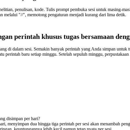
nelitian, penulisan, kode. Tulis prompt pembuka sesi untuk masing-masing
 melalui "//", memotong pengaturan menjadi kurang dari lima detik.
gan perintah khusus tugas bersamaan deng
rulang di dalam sesi. Semakin banyak perintah yang Anda simpan untuk 
u perintah baru setiap minggu. Setelah sepuluh minggu, perpustakaan 
ng disimpan per hari?
ari, menyimpan dua hingga tiga perintah per sesi akan menambah pen
ringan, keuntungannya lebih kecil namun tetap nyata per sesi.