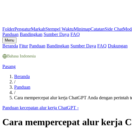
Folder
Pengatur
Markah
Stempel Waktu
Minimap
Catatan
Side Chat
Mod
Panduan
Bandingkan
Sumber Daya
FAQ
Menu
Beranda
Fitur
Panduan
Bandingkan
Sumber Daya
FAQ
Dukungan
Bahasa Indonesia
Pasang
Beranda
/
Panduan
/
Cara mempercepat alur kerja ChatGPT Anda dengan perintah t
Panduan kecepatan alur kerja ChatGPT
›
Cara mempercepat alur kerja 