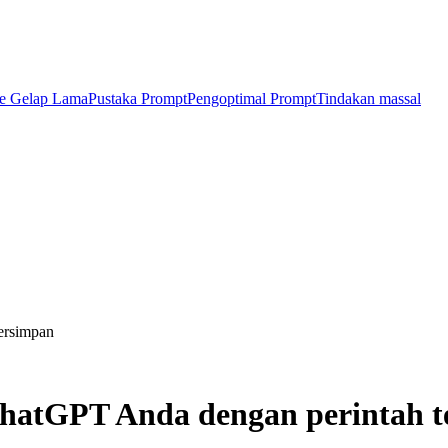
e Gelap Lama
Pustaka Prompt
Pengoptimal Prompt
Tindakan massal
ersimpan
ChatGPT Anda dengan perintah 