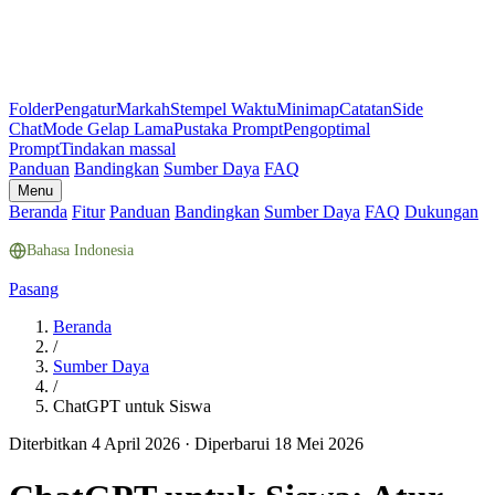
Folder
Pengatur
Markah
Stempel Waktu
Minimap
Catatan
Side
Chat
Mode Gelap Lama
Pustaka Prompt
Pengoptimal
Prompt
Tindakan massal
Panduan
Bandingkan
Sumber Daya
FAQ
Menu
Beranda
Fitur
Panduan
Bandingkan
Sumber Daya
FAQ
Dukungan
Bahasa Indonesia
Pasang
Beranda
/
Sumber Daya
/
ChatGPT untuk Siswa
Diterbitkan 4 April 2026
·
Diperbarui 18 Mei 2026