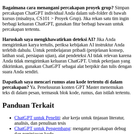
Bagaimana cara menangani percakapan proyek grup?
Simpan
percakapan ChatGPT individual Anda dalam sub-folder di bawah
kursus (misalnya, CS101 > Proyek Grup). Jika rekan satu tim ingin
berbagi keluaran ChatGPT, gunakan fitur berbagi bawaan untuk
percakapan tertentu.
Haruskah saya mengkhawatirkan deteksi AI?
Jika Anda
mengirimkan karya tertulis, periksa kebijakan AI instruktur Anda
terlebih dahulu. Untuk pembelajaran pribadi (penjelasan konsep,
latihan soal, persiapan ujian), alat pendeteksi AI tidak relevan karena
Anda tidak mengirimkan keluaran ChatGPT. Untuk pekerjaan yang
dikirimkan, gunakan ChatGPT sebagai alat berpikir dan tulis dengan
suara Anda sendiri.
Dapatkah saya mencari rumus atau kode tertentu di dalam
percakapan?
Ya. Penelusuran konten GPT Master menemukan
teks di dalam pesan, termasuk blok kode, rumus, dan istilah tertentu.
Panduan Terkait
ChatGPT untuk Peneliti
: alur kerja untuk tinjauan literatur,
analisis, dan penulisan tesis
ChatGPT untuk Pengembang
: mengatur percakapan debug
dan peninjauan kode