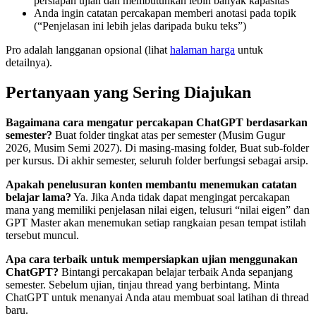
persiapan ujian dan membutuhkan lebih banyak kapasitas
Anda ingin catatan percakapan memberi anotasi pada topik
(“Penjelasan ini lebih jelas daripada buku teks”)
Pro adalah langganan opsional (lihat
halaman harga
untuk
detailnya).
Pertanyaan yang Sering Diajukan
Bagaimana cara mengatur percakapan ChatGPT berdasarkan
semester?
Buat folder tingkat atas per semester (Musim Gugur
2026, Musim Semi 2027). Di masing-masing folder, Buat sub-folder
per kursus. Di akhir semester, seluruh folder berfungsi sebagai arsip.
Apakah penelusuran konten membantu menemukan catatan
belajar lama?
Ya. Jika Anda tidak dapat mengingat percakapan
mana yang memiliki penjelasan nilai eigen, telusuri “nilai eigen” dan
GPT Master akan menemukan setiap rangkaian pesan tempat istilah
tersebut muncul.
Apa cara terbaik untuk mempersiapkan ujian menggunakan
ChatGPT?
Bintangi percakapan belajar terbaik Anda sepanjang
semester. Sebelum ujian, tinjau thread yang berbintang. Minta
ChatGPT untuk menanyai Anda atau membuat soal latihan di thread
baru.