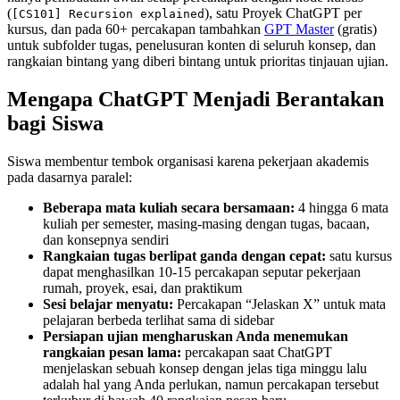
(
), satu Proyek ChatGPT per
[CS101] Recursion explained
kursus, dan pada 60+ percakapan tambahkan
GPT Master
(gratis)
untuk subfolder tugas, penelusuran konten di seluruh konsep, dan
rangkaian bintang yang diberi bintang untuk prioritas tinjauan ujian.
Mengapa ChatGPT Menjadi Berantakan
bagi Siswa
Siswa membentur tembok organisasi karena pekerjaan akademis
pada dasarnya paralel:
Beberapa mata kuliah secara bersamaan:
4 hingga 6 mata
kuliah per semester, masing-masing dengan tugas, bacaan,
dan konsepnya sendiri
Rangkaian tugas berlipat ganda dengan cepat:
satu kursus
dapat menghasilkan 10-15 percakapan seputar pekerjaan
rumah, proyek, esai, dan praktikum
Sesi belajar menyatu:
Percakapan “Jelaskan X” untuk mata
pelajaran berbeda terlihat sama di sidebar
Persiapan ujian mengharuskan Anda menemukan
rangkaian pesan lama:
percakapan saat ChatGPT
menjelaskan sebuah konsep dengan jelas tiga minggu lalu
adalah hal yang Anda perlukan, namun percakapan tersebut