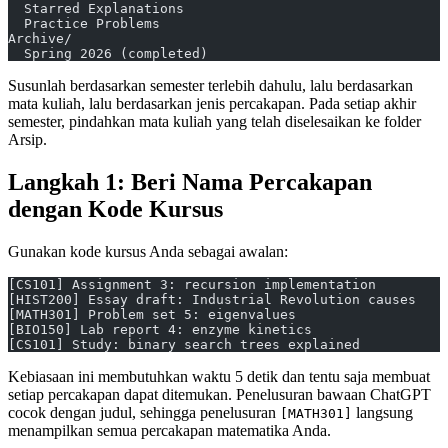
  Starred Explanations
  Practice Problems
Archive/
  Spring 2026 (completed)
Susunlah berdasarkan semester terlebih dahulu, lalu berdasarkan
mata kuliah, lalu berdasarkan jenis percakapan. Pada setiap akhir
semester, pindahkan mata kuliah yang telah diselesaikan ke folder
Arsip.
Langkah 1: Beri Nama Percakapan
dengan Kode Kursus
Gunakan kode kursus Anda sebagai awalan:
[CS101] Assignment 3: recursion implementation
[HIST200] Essay draft: Industrial Revolution causes
[MATH301] Problem set 5: eigenvalues
[BIO150] Lab report 4: enzyme kinetics
[CS101] Study: binary search trees explained
Kebiasaan ini membutuhkan waktu 5 detik dan tentu saja membuat
setiap percakapan dapat ditemukan. Penelusuran bawaan ChatGPT
cocok dengan judul, sehingga penelusuran
langsung
[MATH301]
menampilkan semua percakapan matematika Anda.