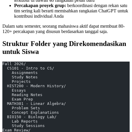
terkubur di bawah 40 rangkaian pesan baru
Percakapan proyek grup:
berkoordinasi dengan rekan satu
tim sering kali berarti memisahkan rangkaian ChatGPT untuk
kontribusi individual Anda
Dalam satu semester, seorang mahasiswa aktif dapat membuat 80-
120+ percakapan yang disusun berdasarkan tanggal saja.
Struktur Folder yang Direkomendasikan
untuk Siswa
Fall 2026/
  CS101 - Intro to CS/
    Assignments
    Study Notes
    Projects
  HIST200 - Modern History/
    Essays
    Reading Notes
    Exam Prep
  MATH301 - Linear Algebra/
    Problem Sets
    Concept Explanations
  BIO150 - Biology Lab/
    Lab Reports
    Study Sessions
Exam Review/