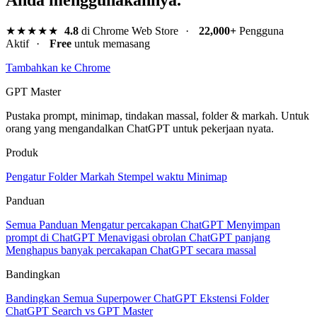
★★★★★
4.8
di Chrome Web Store
·
22,000+
Pengguna
Aktif
·
Free
untuk memasang
Tambahkan ke Chrome
GPT Master
Pustaka prompt, minimap, tindakan massal, folder & markah. Untuk
orang yang mengandalkan ChatGPT untuk pekerjaan nyata.
Produk
Pengatur
Folder
Markah
Stempel waktu
Minimap
Panduan
Semua Panduan
Mengatur percakapan ChatGPT
Menyimpan
prompt di ChatGPT
Menavigasi obrolan ChatGPT panjang
Menghapus banyak percakapan ChatGPT secara massal
Bandingkan
Bandingkan Semua
Superpower ChatGPT
Ekstensi Folder
ChatGPT Search vs GPT Master