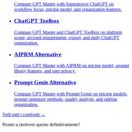
Compare GPT Master with Superpower ChatGPT on
workflow focus, pricing model, and organization features.
ChatGPT Toolbox
Compare GPT Master and ChatGPT Toolbox on platform
scope, account requirements, export, and daily ChatGPT
organization.
AIPRM Alternative
Compare GPT Master with AIPRM on pricing model, prompt
library features, and user privacy.
Prompt Genie Alternative
Compare GPT Master with Prompt Genie on pricing models,
prompt optimizer methods, quality analysis, and sidebar
organization.
Vedi tutti i confronti →
Pronto a risolvere questo definitivamente?