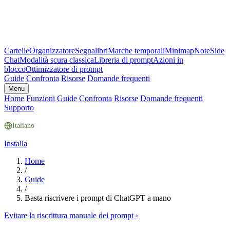
Cartelle
Organizzatore
Segnalibri
Marche temporali
Minimap
Note
Side
Chat
Modalità scura classica
Libreria di prompt
Azioni in
blocco
Ottimizzatore di prompt
Guide
Confronta
Risorse
Domande frequenti
Menu
Home
Funzioni
Guide
Confronta
Risorse
Domande frequenti
Supporto
Italiano
Installa
Home
/
Guide
/
Basta riscrivere i prompt di ChatGPT a mano
Evitare la riscrittura manuale dei prompt
›