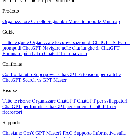
Per chi usa ChatGPT per lavoro reale.
Prodotto
Organizzatore
Cartelle
Segnalibri
Marca temporale
Minimap
Guide
Tutte le guide
Organizzare le conversazioni di ChatGPT
Salvare i
prompt di ChatGPT
Navigare nelle chat lunghe di ChatGPT
Eliminare più chat di ChatGPT in una volta
Confronta
Confronta tutto
Superpower ChatGPT
Estensioni per cartelle
ChatGPT Search vs GPT Master
Risorse
Tutte le risorse
Organizzare ChatGPT
ChatGPT per sviluppatori
ChatGPT per founder
ChatGPT per studenti
ChatGPT per
ricercatori
Supporto
Chi siamo
Cos'è GPT Master?
FAQ
Supporto
Informativa sulla