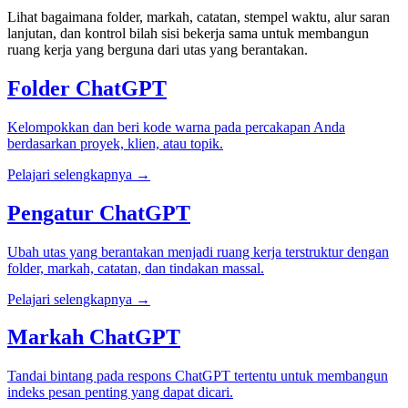
Lihat bagaimana folder, markah, catatan, stempel waktu, alur saran
lanjutan, dan kontrol bilah sisi bekerja sama untuk membangun
ruang kerja yang berguna dari utas yang berantakan.
Folder ChatGPT
Kelompokkan dan beri kode warna pada percakapan Anda
berdasarkan proyek, klien, atau topik.
Pelajari selengkapnya →
Pengatur ChatGPT
Ubah utas yang berantakan menjadi ruang kerja terstruktur dengan
folder, markah, catatan, dan tindakan massal.
Pelajari selengkapnya →
Markah ChatGPT
Tandai bintang pada respons ChatGPT tertentu untuk membangun
indeks pesan penting yang dapat dicari.