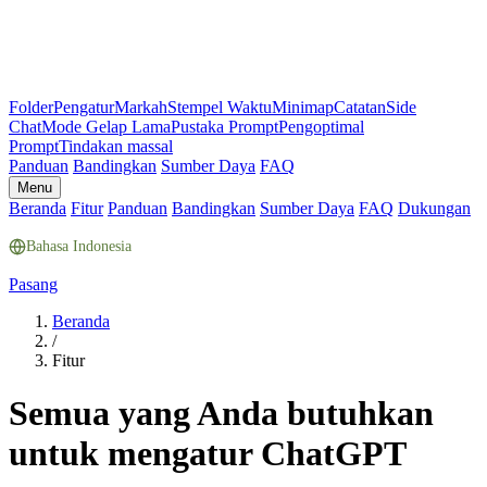
Folder
Pengatur
Markah
Stempel Waktu
Minimap
Catatan
Side
Chat
Mode Gelap Lama
Pustaka Prompt
Pengoptimal
Prompt
Tindakan massal
Panduan
Bandingkan
Sumber Daya
FAQ
Menu
Beranda
Fitur
Panduan
Bandingkan
Sumber Daya
FAQ
Dukungan
Bahasa Indonesia
Pasang
Beranda
/
Fitur
Semua yang Anda butuhkan
untuk mengatur ChatGPT