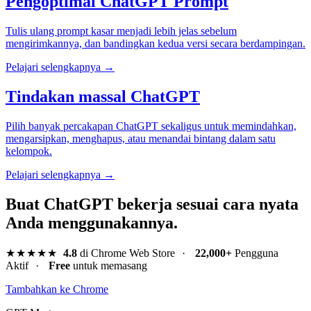
Pengoptimal ChatGPT Prompt
Tulis ulang prompt kasar menjadi lebih jelas sebelum
mengirimkannya, dan bandingkan kedua versi secara berdampingan.
Pelajari selengkapnya →
Tindakan massal ChatGPT
Pilih banyak percakapan ChatGPT sekaligus untuk memindahkan,
mengarsipkan, menghapus, atau menandai bintang dalam satu
kelompok.
Pelajari selengkapnya →
Buat ChatGPT bekerja sesuai cara nyata
Anda menggunakannya.
★★★★★
4.8
di Chrome Web Store
·
22,000+
Pengguna
Aktif
·
Free
untuk memasang
Tambahkan ke Chrome