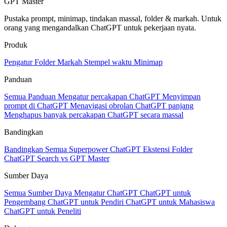
GPT Master
Pustaka prompt, minimap, tindakan massal, folder & markah. Untuk
orang yang mengandalkan ChatGPT untuk pekerjaan nyata.
Produk
Pengatur
Folder
Markah
Stempel waktu
Minimap
Panduan
Semua Panduan
Mengatur percakapan ChatGPT
Menyimpan
prompt di ChatGPT
Menavigasi obrolan ChatGPT panjang
Menghapus banyak percakapan ChatGPT secara massal
Bandingkan
Bandingkan Semua
Superpower ChatGPT
Ekstensi Folder
ChatGPT Search vs GPT Master
Sumber Daya
Semua Sumber Daya
Mengatur ChatGPT
ChatGPT untuk
Pengembang
ChatGPT untuk Pendiri
ChatGPT untuk Mahasiswa
ChatGPT untuk Peneliti