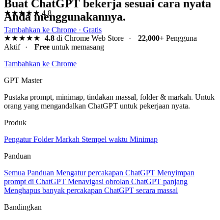
Buat ChatGPT bekerja sesuai cara nyata
★★★★★
4.8
Anda menggunakannya.
Tambahkan ke Chrome · Gratis
★★★★★
4.8
di Chrome Web Store
·
22,000+
Pengguna
Aktif
·
Free
untuk memasang
Tambahkan ke Chrome
GPT Master
Pustaka prompt, minimap, tindakan massal, folder & markah. Untuk
orang yang mengandalkan ChatGPT untuk pekerjaan nyata.
Produk
Pengatur
Folder
Markah
Stempel waktu
Minimap
Panduan
Semua Panduan
Mengatur percakapan ChatGPT
Menyimpan
prompt di ChatGPT
Menavigasi obrolan ChatGPT panjang
Menghapus banyak percakapan ChatGPT secara massal
Bandingkan