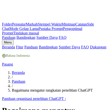
Folder
Pengatur
Markah
Stempel Waktu
Minimap
Catatan
Side
Chat
Mode Gelap Lama
Pustaka Prompt
Pengoptimal
Prompt
Tindakan massal
Panduan
Bandingkan
Sumber Daya
FAQ
Menu
Beranda
Fitur
Panduan
Bandingkan
Sumber Daya
FAQ
Dukungan
Bahasa Indonesia
Pasang
Beranda
/
Panduan
/
Bagaimana mengatur rangkaian penelitian ChatGPT
Panduan organisasi penelitian ChatGPT
›