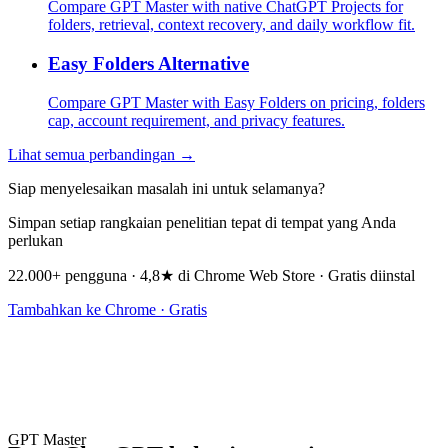
Compare GPT Master with native ChatGPT Projects for
folders, retrieval, context recovery, and daily workflow fit.
Easy Folders Alternative
Compare GPT Master with Easy Folders on pricing, folders
cap, account requirement, and privacy features.
Lihat semua perbandingan →
Siap menyelesaikan masalah ini untuk selamanya?
Simpan setiap rangkaian penelitian tepat di tempat yang Anda
perlukan
22.000+ pengguna · 4,8★ di Chrome Web Store · Gratis diinstal
Tambahkan ke Chrome · Gratis
GPT Master