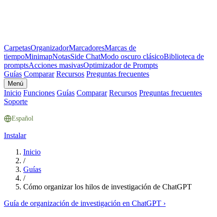
Carpetas
Organizador
Marcadores
Marcas de
tiempo
Minimap
Notas
Side Chat
Modo oscuro clásico
Biblioteca de
prompts
Acciones masivas
Optimizador de Prompts
Guías
Comparar
Recursos
Preguntas frecuentes
Menú
Inicio
Funciones
Guías
Comparar
Recursos
Preguntas frecuentes
Soporte
Español
Instalar
Inicio
/
Guías
/
Cómo organizar los hilos de investigación de ChatGPT
Guía de organización de investigación en ChatGPT
›