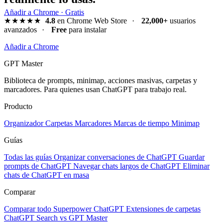
Añadir a Chrome · Gratis
★★★★★
4.8
en Chrome Web Store
·
22,000+
usuarios
avanzados
·
Free
para instalar
Añadir a Chrome
GPT Master
Biblioteca de prompts, minimap, acciones masivas, carpetas y
marcadores. Para quienes usan ChatGPT para trabajo real.
Producto
Organizador
Carpetas
Marcadores
Marcas de tiempo
Minimap
Guías
Todas las guías
Organizar conversaciones de ChatGPT
Guardar
prompts de ChatGPT
Navegar chats largos de ChatGPT
Eliminar
chats de ChatGPT en masa
Comparar
Comparar todo
Superpower ChatGPT
Extensiones de carpetas
ChatGPT Search vs GPT Master