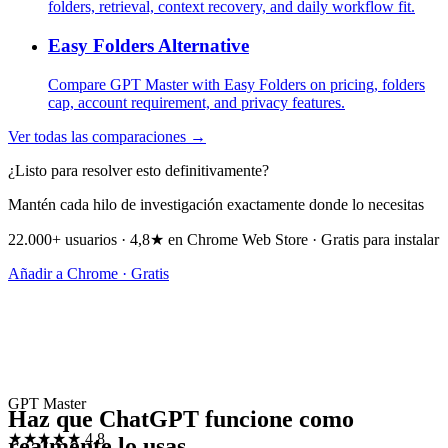
folders, retrieval, context recovery, and daily workflow fit.
Easy Folders Alternative
Compare GPT Master with Easy Folders on pricing, folders
cap, account requirement, and privacy features.
Ver todas las comparaciones →
¿Listo para resolver esto definitivamente?
Mantén cada hilo de investigación exactamente donde lo necesitas
22.000+ usuarios · 4,8★ en Chrome Web Store · Gratis para instalar
Añadir a Chrome · Gratis
GPT Master
Haz que ChatGPT funcione como
★★★★★
4.8
realmente lo usas.