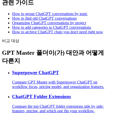
관련 가이드
How to group ChatGPT conversations by topic
How to find old ChatGPT conversations
Organizing ChatGPT conversations by project
How to add categories to ChatGPT conversations
How to archive ChatGPT chats you don't need right now
비교 대상
GPT Master 폴더이(가) 대안과 어떻게
다른지
Superpower ChatGPT
Compare GPT Master with Superpower ChatGPT on
workflow focus, pricing model, and organization features.
ChatGPT Folder Extensions
Compare the top ChatGPT folder extensions side by side:
features, pricing, and which one fits your workflow.