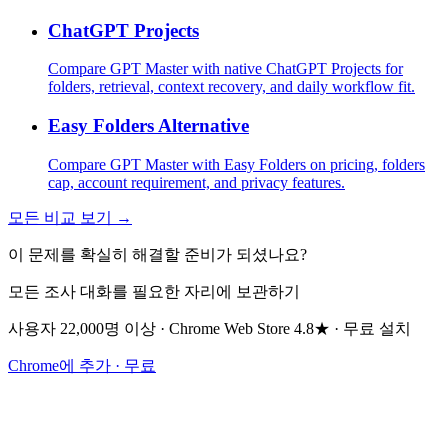
ChatGPT Projects
Compare GPT Master with native ChatGPT Projects for
folders, retrieval, context recovery, and daily workflow fit.
Easy Folders Alternative
Compare GPT Master with Easy Folders on pricing, folders
cap, account requirement, and privacy features.
모든 비교 보기 →
이 문제를 확실히 해결할 준비가 되셨나요?
모든 조사 대화를 필요한 자리에 보관하기
사용자 22,000명 이상 · Chrome Web Store 4.8★ · 무료 설치
Chrome에 추가 · 무료