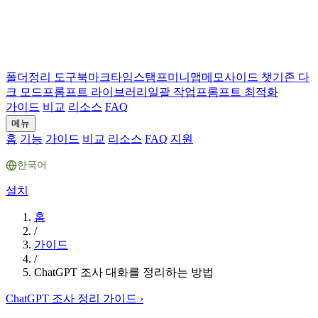
폴더
정리 도구
북마크
타임스탬프
미니맵
메모
사이드 챗
기존 다
크 모드
프롬프트 라이브러리
일괄 작업
프롬프트 최적화
가이드
비교
리소스
FAQ
메뉴
홈
기능
가이드
비교
리소스
FAQ
지원
한국어
설치
홈
/
가이드
/
ChatGPT 조사 대화를 정리하는 방법
ChatGPT 조사 정리 가이드
›