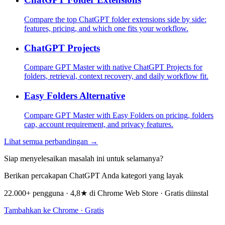
Compare the top ChatGPT folder extensions side by side:
features, pricing, and which one fits your workflow.
ChatGPT Projects
Compare GPT Master with native ChatGPT Projects for
folders, retrieval, context recovery, and daily workflow fit.
Easy Folders Alternative
Compare GPT Master with Easy Folders on pricing, folders
cap, account requirement, and privacy features.
Lihat semua perbandingan →
Siap menyelesaikan masalah ini untuk selamanya?
Berikan percakapan ChatGPT Anda kategori yang layak
22.000+ pengguna · 4,8★ di Chrome Web Store · Gratis diinstal
Tambahkan ke Chrome · Gratis