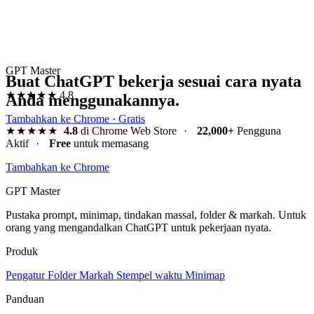
GPT Master
Buat ChatGPT bekerja sesuai cara nyata
★★★★★
4.8
Anda menggunakannya.
Tambahkan ke Chrome · Gratis
★★★★★
4.8
di Chrome Web Store
·
22,000+
Pengguna
Aktif
·
Free
untuk memasang
Tambahkan ke Chrome
GPT Master
Pustaka prompt, minimap, tindakan massal, folder & markah. Untuk
orang yang mengandalkan ChatGPT untuk pekerjaan nyata.
Produk
Pengatur
Folder
Markah
Stempel waktu
Minimap
Panduan