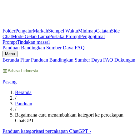
Folder
Pengatur
Markah
Stempel Waktu
Minimap
Catatan
Side
Chat
Mode Gelap Lama
Pustaka Prompt
Pengoptimal
Prompt
Tindakan massal
Panduan
Bandingkan
Sumber Daya
FAQ
Menu
Beranda
Fitur
Panduan
Bandingkan
Sumber Daya
FAQ
Dukungan
Bahasa Indonesia
Pasang
Beranda
/
Panduan
/
Bagaimana cara menambahkan kategori ke percakapan
ChatGPT
Panduan kategorisasi percakapan ChatGPT
›